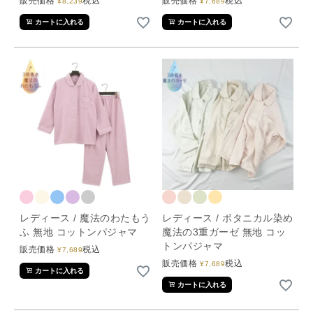
販売価格
税込
販売価格
税込
¥
8,239
¥
7,689
カートに入れる
カートに入れる
レディース / 魔法のわたもう
レディース / ボタニカル染め
ふ 無地 コットンパジャマ
魔法の3重ガーゼ 無地 コッ
トンパジャマ
販売価格
税込
¥
7,689
販売価格
税込
¥
7,689
カートに入れる
カートに入れる