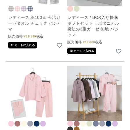
レディース 綿100％ 今治ガ
レディース / BOX入り快眠
ーゼタオル チェック パジャ
ギフトセット ：ボタニカル
マ
魔法の3重ガーゼ 無地 パジ
ャマ
販売価格
税込
¥
13,189
販売価格
税込
¥
11,000
カートに入れる
カートに入れる