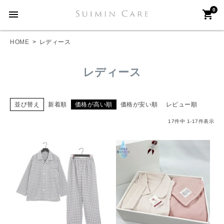
0
menu
shopping_cart
HOME
レディース
レディース
並び替え
新着順
価格が高い順
価格が安い順
レビュー順
17
件中
1
-
17
件表示