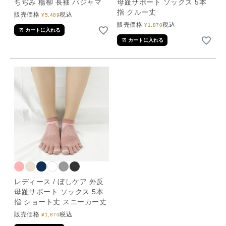
ちぢみ 楊柳 長袖 パジャマ
母趾サポート ソックス 5本
指 クルー丈
販売価格
税込
¥
5,489
販売価格
税込
¥
1,870
カートに入れる
カートに入れる
レディース / ぼしケア 外反
母趾サポート ソックス 5本
指 ショート丈 スニーカー丈
販売価格
税込
¥
1,870