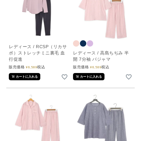
レディース / RCSP（リカサ
ポ）ストレッチミニ裏毛 血
レディース / 高島ちぢみ 半
行促進
開 7分袖 パジャマ
販売価格
税込
販売価格
税込
¥
6,589
¥
6,589
カートに入れる
カートに入れる