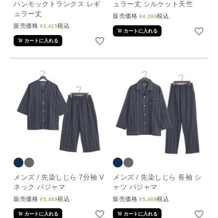
ハンモックトランクス レギ
ュラー丈 シルケット天竺
ュラー丈
販売価格
税込
¥
4,290
販売価格
税込
¥
3,415
カートに入れる
カートに入れる
メンズ / 先染しじら 7分袖 V
メンズ / 先染しじら 長袖 シ
ネック パジャマ
ャツ パジャマ
販売価格
税込
販売価格
税込
¥
5,489
¥
5,489
カートに入れる
カートに入れる