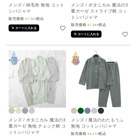
メンズ / 綿毛布 無地 コット
メンズ / ボタニカル 魔法の3
ンパジャマ
重ガーゼ ストライプ柄 コッ
トンパジャマ
販売価格
税込
¥
7,590
販売価格
税込
¥
7,689
カートに入れる
カートに入れる
メンズ / ボタニカル 魔法の3
メンズ / 魔法のわたもうふ
重ガーゼ 無地 チェック柄 コ
無地 コットンパジャマ
ットンパジャマ
販売価格
税込
¥
8,470