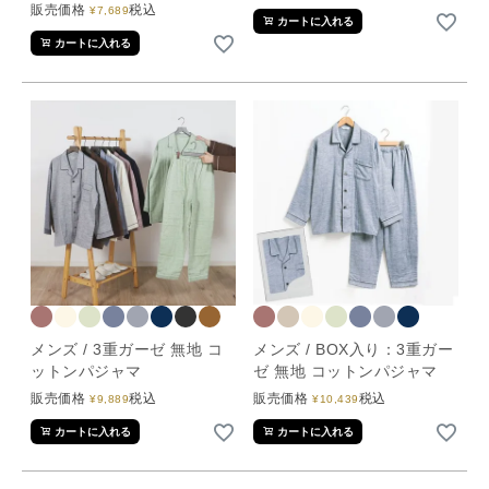
販売価格
税込
¥
7,689
カートに入れる
カートに入れる
メンズ / 3重ガーゼ 無地 コ
メンズ / BOX入り：3重ガー
ットンパジャマ
ゼ 無地 コットンパジャマ
販売価格
税込
販売価格
税込
¥
9,889
¥
10,439
カートに入れる
カートに入れる