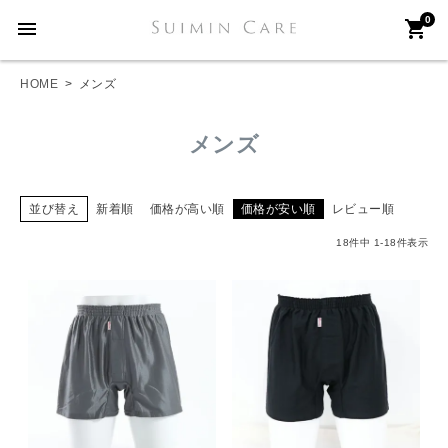
0
menu
shopping_cart
HOME
メンズ
メンズ
並び替え
新着順
価格が高い順
価格が安い順
レビュー順
18
件中
1
-
18
件表示