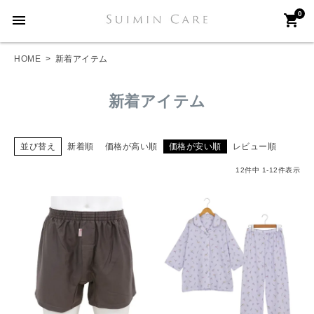
0
menu
shopping_cart
HOME
新着アイテム
新着アイテム
並び替え
新着順
価格が高い順
価格が安い順
レビュー順
12
件中
1
-
12
件表示