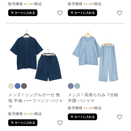
販売価格
税込
販売価格
税込
¥
5,489
¥
5,489
カートに入れる
カートに入れる
メンズ / シングルガーゼ 無
メンズ / 高島ちぢみ 7分袖
地 半袖 ハーフパンツ パジャ
半開 パジャマ
マ
販売価格
税込
¥
6,589
販売価格
税込
¥
5,489
カートに入れる
カートに入れる