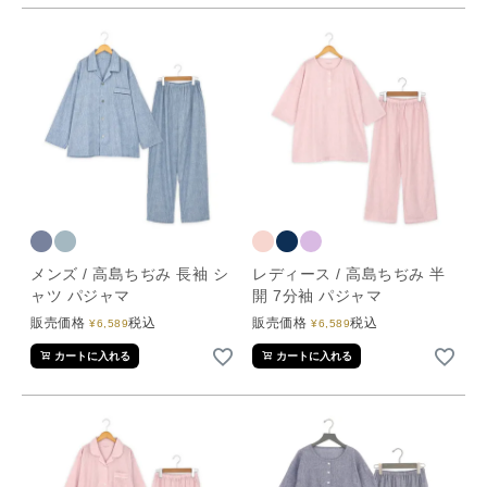
メンズ / 高島ちぢみ 長袖 シ
レディース / 高島ちぢみ 半
ャツ パジャマ
開 7分袖 パジャマ
販売価格
税込
販売価格
税込
¥
6,589
¥
6,589
カートに入れる
カートに入れる