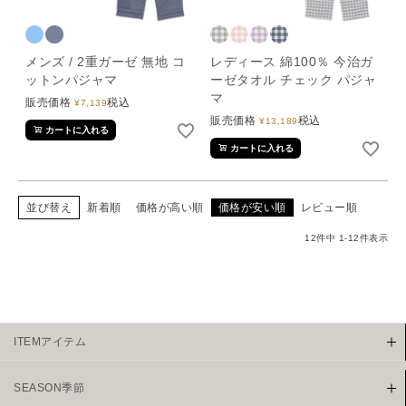
メンズ / 2重ガーゼ 無地 コ
レディース 綿100％ 今治ガ
ットンパジャマ
ーゼタオル チェック パジャ
マ
販売価格
税込
¥
7,139
販売価格
税込
¥
13,189
カートに入れる
カートに入れる
並び替え
新着順
価格が高い順
価格が安い順
レビュー順
12
件中
1
-
12
件表示
ITEMアイテム
SEASON季節