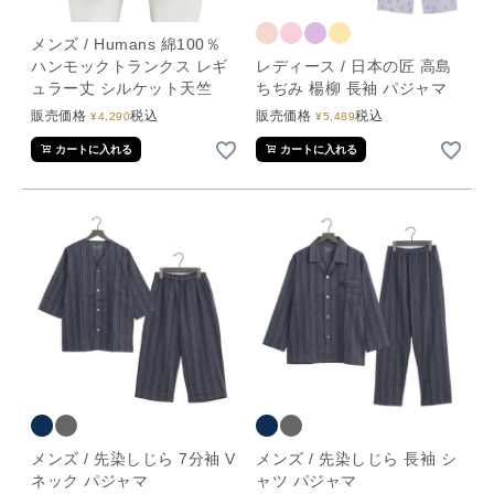
メンズ / Humans 綿100％
ハンモックトランクス レギ
レディース / 日本の匠 高島
ュラー丈 シルケット天竺
ちぢみ 楊柳 長袖 パジャマ
販売価格
税込
販売価格
税込
¥
4,290
¥
5,489
カートに入れる
カートに入れる
メンズ / 先染しじら 7分袖 V
メンズ / 先染しじら 長袖 シ
ネック パジャマ
ャツ パジャマ