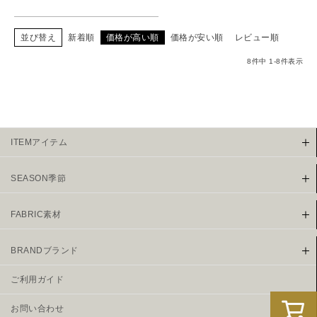
並び替え
新着順
価格が高い順
価格が安い順
レビュー順
8
件中
1
-
8
件表示
ITEMアイテム
SEASON季節
FABRIC素材
BRANDブランド
ご利用ガイド
お問い合わせ