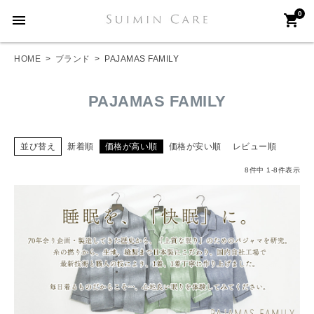
0
menu
shopping_cart
HOME
ブランド
PAJAMAS FAMILY
PAJAMAS FAMILY
並び替え
新着順
価格が高い順
価格が安い順
レビュー順
8
件中
1
-
8
件表示