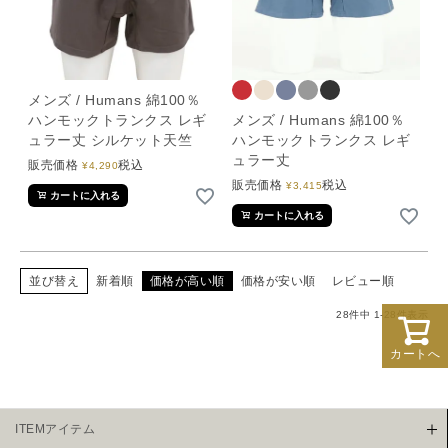
メンズ / Humans 綿100％
ハンモックトランクス レギ
メンズ / Humans 綿100％
ュラー丈 シルケット天竺
ハンモックトランクス レギ
ュラー丈
販売価格
税込
¥
4,290
販売価格
税込
¥
3,415
カートに入れる
カートに入れる
並び替え
新着順
価格が高い順
価格が安い順
レビュー順
28
件中
1
-
28
件表示
カートへ
ITEMアイテム