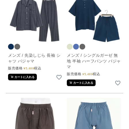
メンズ / 先染しじら 長袖 シ
メンズ / シングルガーゼ 無
ャツ パジャマ
地 半袖 ハーフパンツ パジャ
マ
販売価格
税込
¥
5,489
販売価格
税込
¥
5,489
カートに入れる
カートに入れる