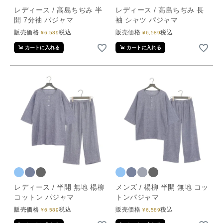
レディース / 高島ちぢみ 半
レディース / 高島ちぢみ 長
開 7分袖 パジャマ
袖 シャツ パジャマ
販売価格
税込
販売価格
税込
¥
6,589
¥
6,589
カートに入れる
カートに入れる
レディース / 半開 無地 楊柳
メンズ / 楊柳 半開 無地 コッ
コットン パジャマ
トンパジャマ
販売価格
税込
販売価格
税込
¥
6,589
¥
6,589