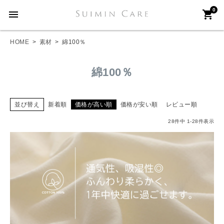
0
menu
shopping_cart
HOME
素材
綿100％
綿100％
並び替え
新着順
価格が高い順
価格が安い順
レビュー順
28
件中
1
-
28
件表示