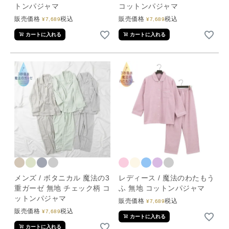
トンパジャマ
コットンパジャマ
販売価格
税込
販売価格
税込
¥
7,689
¥
7,689
カートに入れる
カートに入れる
メンズ / ボタニカル 魔法の3
レディース / 魔法のわたもう
重ガーゼ 無地 チェック柄 コ
ふ 無地 コットンパジャマ
ットンパジャマ
販売価格
税込
¥
7,689
販売価格
税込
¥
7,689
カートに入れる
カートに入れる