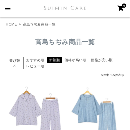
0
menu
shopping_cart
HOME
高島ちぢみ商品一覧
高島ちぢみ商品一覧
おすすめ順
新着順
価格が高い順
価格が安い順
並び替
え
レビュー順
5
件中
1
-
5
件表示