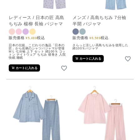
レディース / 日本の匠 高島
メンズ / 高島ちぢみ 7分袖
ちぢみ 楊柳 長袖 パジャマ
半開 パジャマ
販売価格
税込
販売価格
税込
¥
5,489
¥
6,589
日本の伝統、こだわりの逸品「日本の
さらっと涼しい高島ちぢみを使用した
匠」から花柄のシャツパジャマが登場
綿100％パジャマ
M L 七分袖 上下 セット 綿100％ コッ
トン ナイトウェア ちぢみ 寝巻き 入院
快眠 睡眠
カートに入れる
カートに入れる