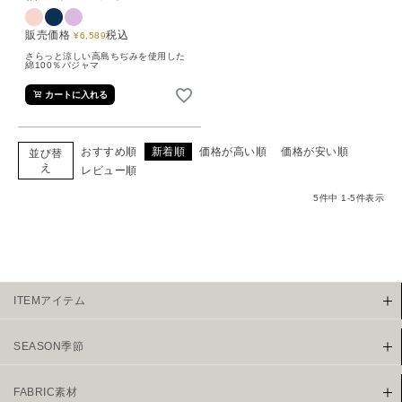
販売価格
税込
¥
6,589
さらっと涼しい高島ちぢみを使用した
綿100％パジャマ
カートに入れる
おすすめ順
新着順
価格が高い順
価格が安い順
並び替
え
レビュー順
5
件中
1
-
5
件表示
ITEMアイテム
SEASON季節
FABRIC素材