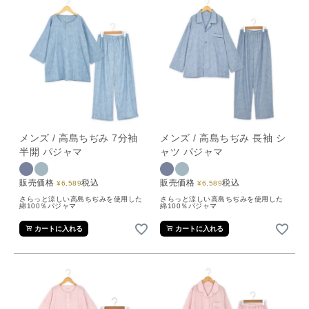
メンズ / 高島ちぢみ 7分袖
メンズ / 高島ちぢみ 長袖 シ
半開 パジャマ
ャツ パジャマ
販売価格
税込
販売価格
税込
¥
6,589
¥
6,589
さらっと涼しい高島ちぢみを使用した
さらっと涼しい高島ちぢみを使用した
綿100％パジャマ
綿100％パジャマ
カートに入れる
カートに入れる