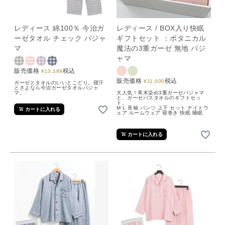
レディース 綿100％ 今治ガ
レディース / BOX入り快眠
ーゼタオル チェック パジャ
ギフトセット ：ボタニカル
マ
魔法の3重ガーゼ 無地 パジ
ャマ
販売価格
税込
¥
13,189
販売価格
税込
¥
11,000
ガーゼとタオルのいいとこどり。寝汗
とさよなら今治ガーゼタオルパジャ
マ。
大人気！草木染め3重ガーゼパジャマ
と、ガーゼバスタオルのギフトセッ
ト。
M L 長袖 パンツ 上下 セット ナイトウ
カートに入れる
ェア ルームウェア 寝巻き 快眠 睡眠
カートに入れる