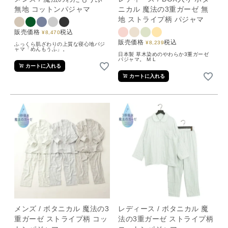
無地 コットンパジャマ
ニカル 魔法の3重ガーゼ 無
地 ストライプ柄 パジャマ
販売価格
税込
¥
8,470
販売価格
税込
¥
8,239
ふっくら肌ざわりの上質な寝心地パジ
ャマ「めんもうふ」。
日本製 草木染めのやわらか3重ガーゼ
パジャマ。 M L
カートに入れる
カートに入れる
メンズ / ボタニカル 魔法の3
レディース / ボタニカル 魔
重ガーゼ ストライプ柄 コッ
法の3重ガーゼ ストライプ柄