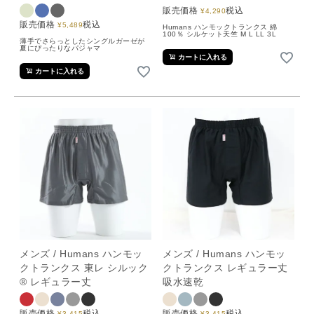
販売価格
税込
¥
4,290
販売価格
税込
¥
5,489
Humans ハンモックトランクス 綿
100％ シルケット天竺 M L LL 3L
薄手でさらっとしたシングルガーゼが
夏にぴったりなパジャマ
カートに入れる
カートに入れる
メンズ / Humans ハンモッ
メンズ / Humans ハンモッ
クトランクス 東レ シルック
クトランクス レギュラー丈
® レギュラー丈
吸水速乾
販売価格
税込
販売価格
税込
¥
3,415
¥
3,415