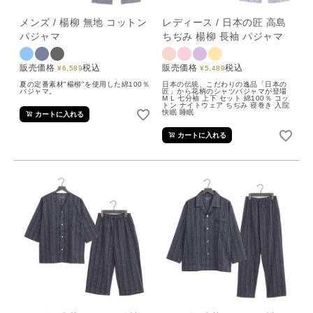
メンズ / 楊柳 無地 コットン
レディース / 日本の匠 高島
パジャマ
ちぢみ 楊柳 長袖 パジャマ
販売価格
税込
販売価格
税込
¥
6,589
¥
5,489
夏の定番素材"楊柳"を使用した綿100％
日本の伝統、こだわりの逸品「日本の
パジャマ。
匠」から花柄のシャツパジャマが登場
M L 七分袖 上下 セット 綿100％ コッ
トン ナイトウェア ちぢみ 寝巻き 入院
快眠 睡眠
カートに入れる
カートに入れる