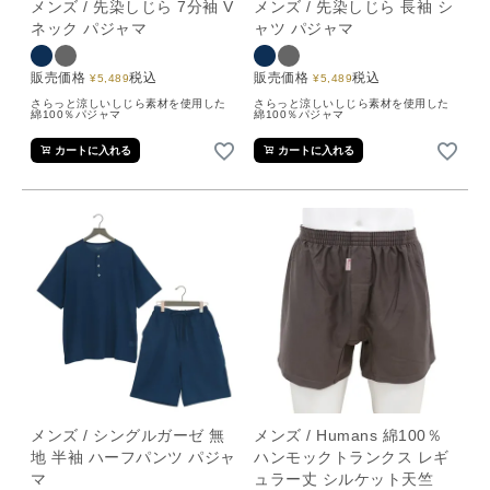
メンズ / 先染しじら 7分袖 V
メンズ / 先染しじら 長袖 シ
ネック パジャマ
ャツ パジャマ
販売価格
税込
販売価格
税込
¥
5,489
¥
5,489
さらっと涼しいしじら素材を使用した
さらっと涼しいしじら素材を使用した
綿100％パジャマ
綿100％パジャマ
カートに入れる
カートに入れる
メンズ / シングルガーゼ 無
メンズ / Humans 綿100％
地 半袖 ハーフパンツ パジャ
ハンモックトランクス レギ
マ
ュラー丈 シルケット天竺