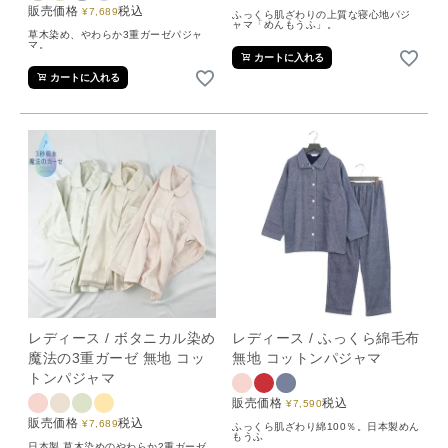
販売価格
税込
¥
7,689
ふっくら肌ざわりの上質な寝心地パジ
ャマ「めんもうふ」。
草木染め、やわらか3重ガーゼパジャ
マ。
カートに入れる
カートに入れる
レディース / ボタニカル染め
レディース / ふっくら綿毛布
魔法の3重ガーゼ 無地 コッ
無地 コットンパジャマ
トンパジャマ
販売価格
税込
¥
7,590
販売価格
税込
¥
7,689
ふっくら肌ざわり綿100％。日本製めん
もうふ
日本製 草木染めのやわらか2重ガーゼ