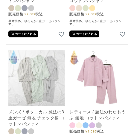
トンパジャマ
コットンパジャマ
販売価格
税込
販売価格
税込
¥
7,689
¥
7,689
草木染め、やわらか3重ガーゼパジャ
草木染め、やわらか3重ガーゼパジャ
マ。
マ。
カートに入れる
カートに入れる
メンズ / ボタニカル 魔法の3
レディース / 魔法のわたもう
重ガーゼ 無地 チェック柄 コ
ふ 無地 コットンパジャマ
ットンパジャマ
販売価格
税込
¥
7,689