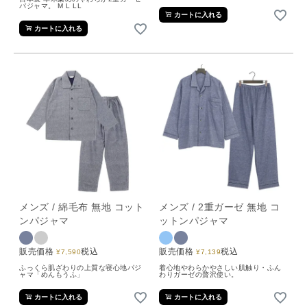
パジャマ。 M L LL
カートに入れる
カートに入れる
メンズ / 綿毛布 無地 コット
メンズ / 2重ガーゼ 無地 コ
ンパジャマ
ットンパジャマ
販売価格
税込
販売価格
税込
¥
7,590
¥
7,139
ふっくら肌ざわりの上質な寝心地パジ
着心地やわらかやさしい肌触り・ふん
ャマ「めんもうふ」
わりガーゼの贅沢使い。
カートに入れる
カートに入れる