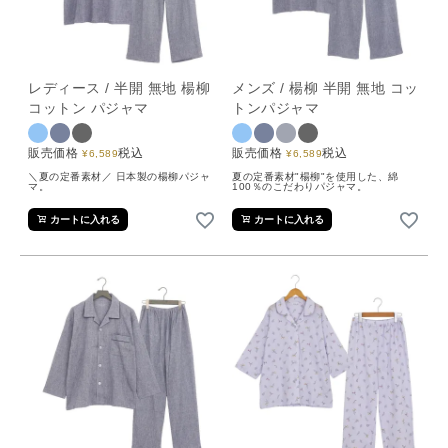
レディース / 半開 無地 楊柳
メンズ / 楊柳 半開 無地 コッ
コットン パジャマ
トンパジャマ
販売価格
税込
販売価格
税込
¥
6,589
¥
6,589
＼夏の定番素材／ 日本製の楊柳パジャ
夏の定番素材"楊柳"を使用した、綿
マ。
100％のこだわりパジャマ。
カートに入れる
カートに入れる