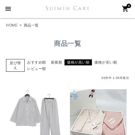
0
menu
shopping_cart
HOME
商品一覧
商品一覧
おすすめ順
新着順
価格が高い順
価格が安い順
並び替
え
レビュー順
35
件中
1
-
35
件表示