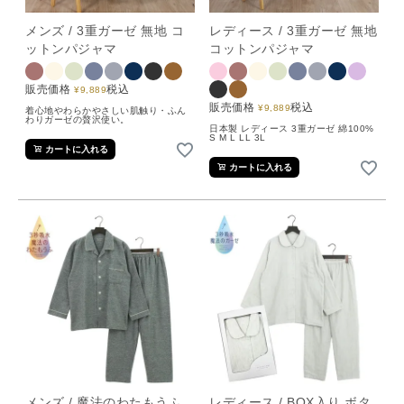
メンズ / 3重ガーゼ 無地 コ
レディース / 3重ガーゼ 無地
ットンパジャマ
コットンパジャマ
販売価格
税込
¥
9,889
販売価格
税込
¥
9,889
着心地やわらかやさしい肌触り・ふん
わりガーゼの贅沢使い。
日本製 レディース 3重ガーゼ 綿100%
S M L LL 3L
カートに入れる
カートに入れる
メンズ / 魔法のわたもうふ
レディース / BOX入り ボタ