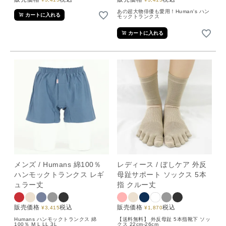
あの超大物俳優も愛用！Human's ハン
カートに入れる
モックトランクス
カートに入れる
メンズ / Humans 綿100％
レディース / ぼしケア 外反
ハンモックトランクス レギ
母趾サポート ソックス 5本
ュラー丈
指 クルー丈
販売価格
税込
販売価格
税込
¥
3,415
¥
1,870
Humans ハンモックトランクス 綿
【送料無料】 外反母趾 5本指靴下 ソッ
100％ M L LL 3L
クス 22cm-26cm