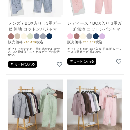
メンズ / BOX入り：3重ガー
レディース / BOX入り 3重ガ
ゼ 無地 コットンパジャマ
ーゼ 無地 コットンパジャマ
販売価格
税込
販売価格
税込
¥
10,439
¥
10,439
ギフトにおすすめ。着心地やわらかや
ギフトにお勧めBOX入り 日本製 レディ
さしい肌触り・ふんわりガーゼの贅沢
ース 3重ガーゼ 綿100%
使い。
カートに入れる
カートに入れる