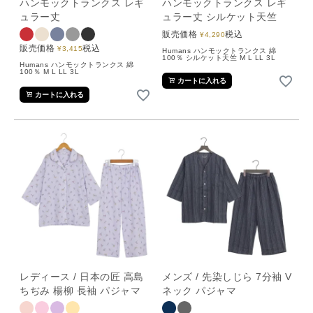
ハンモックトランクス レギ
ハンモックトランクス レギ
ュラー丈
ュラー丈 シルケット天竺
販売価格
税込
¥
4,290
販売価格
税込
¥
3,415
Humans ハンモックトランクス 綿
100％ シルケット天竺 M L LL 3L
Humans ハンモックトランクス 綿
100％ M L LL 3L
カートに入れる
カートに入れる
レディース / 日本の匠 高島
メンズ / 先染しじら 7分袖 V
ちぢみ 楊柳 長袖 パジャマ
ネック パジャマ