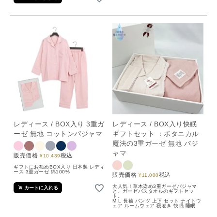
レディース / BOX入り 3重ガ
レディース / BOX入り快眠
ーゼ 無地 コットンパジャマ
ギフトセット ：ボタニカル
魔法の3重ガーゼ 無地 パジ
ャマ
販売価格
税込
¥
10,439
ギフトにお勧めBOX入り 日本製 レディ
ース 3重ガーゼ 綿100%
販売価格
税込
¥
11,000
大人気！草木染め3重ガーゼパジャマ
カートに入れる
と、ガーゼバスタオルのギフトセッ
ト。
M L 長袖 パンツ 上下 セット ナイトウ
ェア ルームウェア 寝巻き 快眠 睡眠