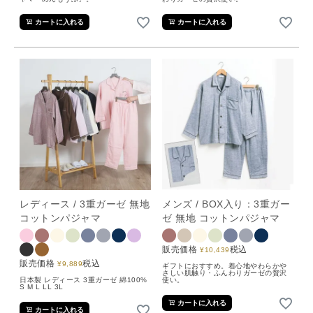
カートに入れる
カートに入れる
レディース / 3重ガーゼ 無地
メンズ / BOX入り：3重ガー
コットンパジャマ
ゼ 無地 コットンパジャマ
販売価格
税込
¥
10,439
販売価格
税込
¥
9,889
ギフトにおすすめ。着心地やわらかや
さしい肌触り・ふんわりガーゼの贅沢
日本製 レディース 3重ガーゼ 綿100%
使い。
S M L LL 3L
カートに入れる
カートに入れる