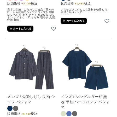
販売価格
税込
販売価格
税込
¥
5,489
¥
5,489
日本の伝統、こだわりの逸品「日本の
さらっと涼しいしじら素材を使用した
匠」から花柄のシャツパジャマが登場
綿100％パジャマ
M L 七分袖 上下 セット 綿100％ コッ
トン ナイトウェア ちぢみ 寝巻き 入院
快眠 睡眠
カートに入れる
カートに入れる
メンズ / 先染しじら 長袖 シ
メンズ / シングルガーゼ 無
ャツ パジャマ
地 半袖 ハーフパンツ パジャ
マ
販売価格
税込
¥
5,489