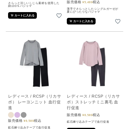
販売価格
税込
¥
5,489
さらっと涼しいしじら素材を使用した
綿100％パジャマ
薄手でさらっとしたシングルガーゼが
夏にぴったりなパジャマ
カートに入れる
カートに入れる
レディース / RCSP（リカサ
レディース / RCSP（リカサ
ポ） レーヨンニット 血行促
ポ）ストレッチミニ裏毛 血
進
行促進
販売価格
税込
¥
6,589
販売価格
税込
¥
6,589
鉱石練り込みテープで血行促進
鉱石練り込みテープで血行促進