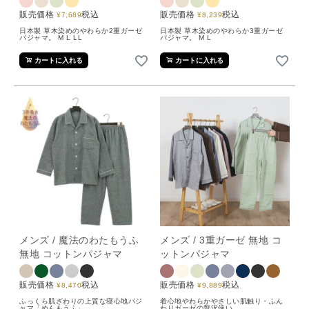
販売価格
税込
販売価格
税込
¥
7,689
¥
8,239
日本製 草木染めのやわらか2重ガーゼ
日本製 草木染めのやわらか3重ガーゼ
パジャマ。 M L LL
パジャマ。 M L
カートに入れる
カートに入れる
メンズ / 魔法のわたもうふ
メンズ / 3重ガーゼ 無地 コ
無地 コットンパジャマ
ットンパジャマ
販売価格
税込
販売価格
税込
¥
8,470
¥
9,889
ふっくら肌ざわりの上質な寝心地パジ
着心地やわらかやさしい肌触り・ふん
ャマ「めんもうふ」。
わりガーゼの贅沢使い。