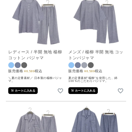
レディース / 半開 無地 楊柳
メンズ / 楊柳 半開 無地 コッ
コットン パジャマ
トンパジャマ
販売価格
税込
販売価格
税込
¥
6,589
¥
6,589
＼夏の定番素材／ 日本製の楊柳パジャ
夏の定番素材"楊柳"を使用した、綿
マ。
100％のこだわりパジャマ。
カートに入れる
カートに入れる