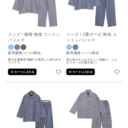
メンズ / 楊柳 無地 コットン
メンズ / 2重ガーゼ 無地 コ
パジャマ
ットンパジャマ
販売価格
税込
販売価格
税込
¥
6,589
¥
7,139
夏の定番素材"楊柳"を使用した綿100％
着心地やわらかやさしい肌触り・ふん
パジャマ。
わりガーゼの贅沢使い。
カートに入れる
カートに入れる