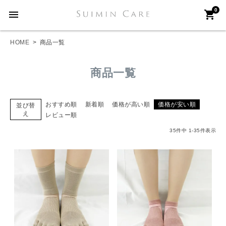
0
menu
shopping_cart
HOME
商品一覧
商品一覧
おすすめ順
新着順
価格が高い順
価格が安い順
並び替
え
レビュー順
35
件中
1
-
35
件表示