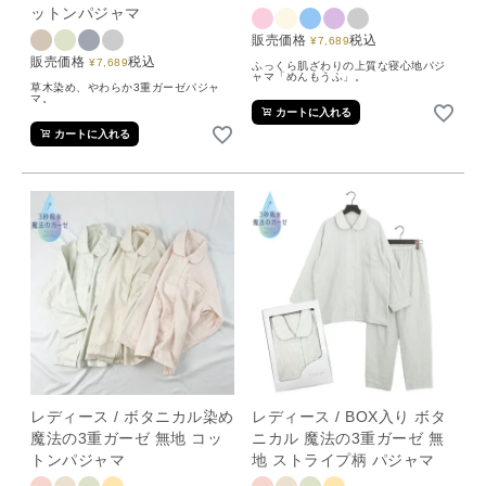
ットンパジャマ
販売価格
税込
¥
7,689
販売価格
税込
¥
7,689
ふっくら肌ざわりの上質な寝心地パジ
ャマ「めんもうふ」。
草木染め、やわらか3重ガーゼパジャ
マ。
カートに入れる
カートに入れる
レディース / ボタニカル染め
レディース / BOX入り ボタ
魔法の3重ガーゼ 無地 コッ
ニカル 魔法の3重ガーゼ 無
トンパジャマ
地 ストライプ柄 パジャマ