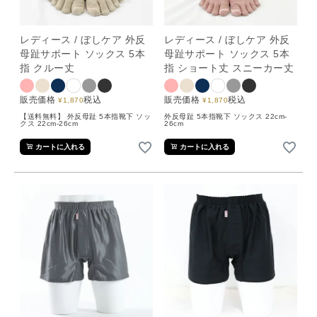
レディース / ぼしケア 外反
レディース / ぼしケア 外反
母趾サポート ソックス 5本
母趾サポート ソックス 5本
指 クルー丈
指 ショート丈 スニーカー丈
販売価格
税込
販売価格
税込
¥
1,870
¥
1,870
【送料無料】 外反母趾 5本指靴下 ソッ
外反母趾 5本指靴下 ソックス 22cm-
クス 22cm-26cm
26cm
カートに入れる
カートに入れる