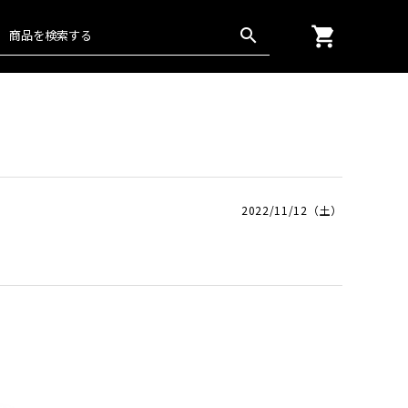
shopping_cart
search
グッズ
通年
楊柳
日本の匠
2022/11/12（土）