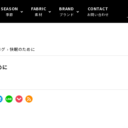
SEASON
FABRIC
BRAND
CONTACT
季節
素材
ブランド
お問い合わせ
混
S FAMILY
アンダーウェア
冬
ガーゼ
Human's
ログ
快眠のために
めに