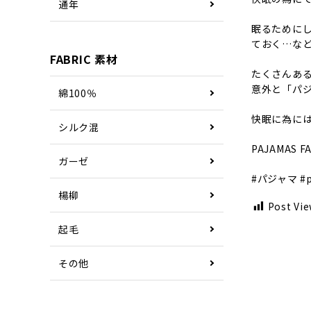
通年
眠るために
ておく…な
FABRIC 素材
たくさんあ
意外と「パ
綿100％
快眠に為に
シルク混
PAJAMA
ガーゼ
#パジャマ
#
楊柳
Post Vie
起毛
その他