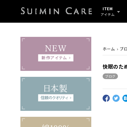
ITEM
アイテム
アイテムすべて
春・秋
綿100%
SUIMIN CARE
パジャマ
夏
シルク
PAJAMA
ホーム
ブ
起毛
ぼしケア
その他
その他
快眠のた
ブログ