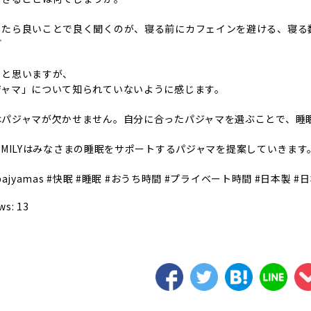
したら良いことで良く聞くのが、寝る前にカフェインを避ける、寝る
ど
ると思いますが、
ジャマ」について知られていないように感じます。
はパジャマが欠かせません。自分に合ったパジャマを選ぶことで、睡
S FAMILYはみなさまの睡眠をサポートするパジャマを提案していきます
pajyamas
#快眠
#睡眠
#おうち時間
#プライベート時間
#日本製
#
ws:
13