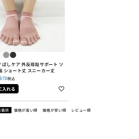
/ ぼしケア 外反母趾サポート ソ
指 ショート丈 スニーカー丈
,870
税込
に入れる
新着順
価格が高い順
価格が安い順
レビュー順