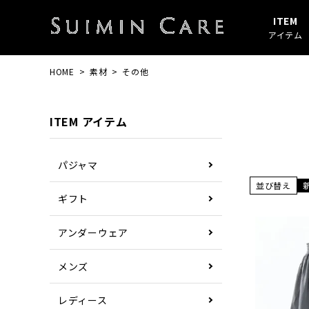
ITEM
アイテム
HOME
素材
その他
アイテムすべて
春・秋
綿100%
SUIMIN CARE
パジャマ
夏
ガーゼ
PAJAMA
ITEM アイテム
その他
ぼしケア
その他
パジャマ
並び替え
ギフト
アンダーウェア
メンズ
レディース