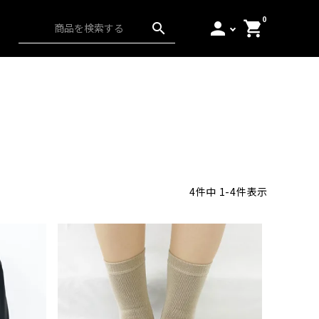
0
person
shopping_cart
search
ス）
アンダーウェア
起毛
日本の匠
4
件中
1
-
4
件表示