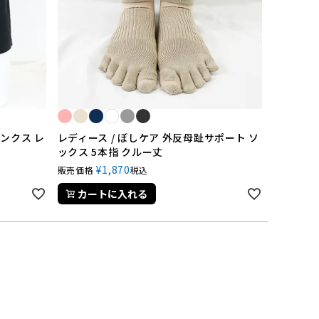
ランクス レ
レディース / ぼしケア 外反母趾サポート ソ
ックス 5本指 クルー丈
¥
1,870
販売価格
税込
カートに入れる