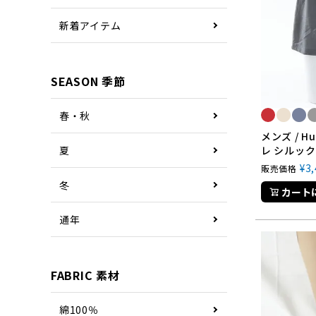
新着アイテム
SEASON 季節
春・秋
メンズ / 
レ シルック
夏
¥
3
販売価格
冬
カート
通年
FABRIC 素材
綿100％