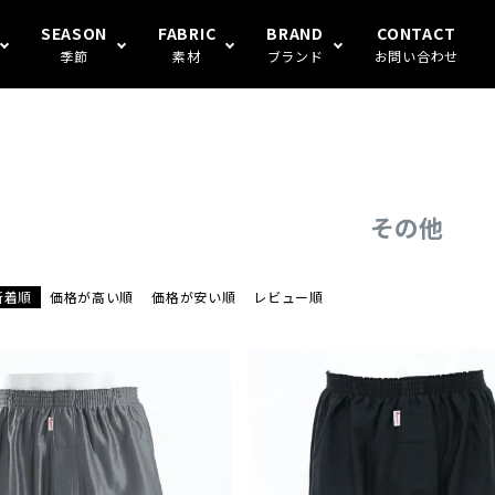
SEASON
FABRIC
BRAND
CONTACT
季節
素材
ブランド
お問い合わせ
S FAMILY
ギフト
冬
楊柳
Human's（ハンモックトランク
その他
新着順
価格が高い順
価格が安い順
レビュー順