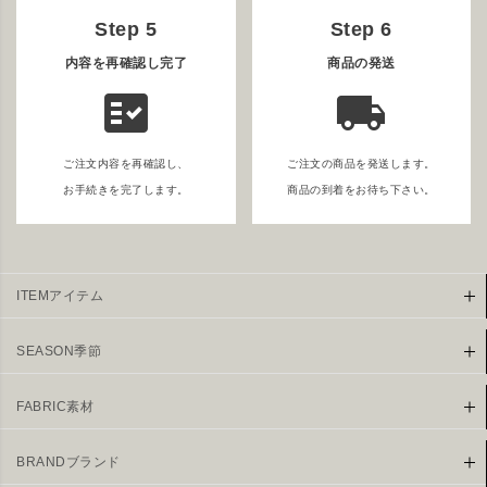
Step 5
Step 6
内容を再確認し完了
商品の発送
fact_check
local_shipping
ご注文内容を再確認し、
ご注文の商品を発送します。
お手続きを完了します。
商品の到着をお待ち下さい。
ITEMアイテム
SEASON季節
FABRIC素材
BRANDブランド