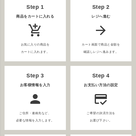
Step 1
Step 2
商品をカートに入れる
レジへ進む
add_shopping_cart
arrow_forward
お気に入りの商品を
カート画面で商品と金額を
カートに入れます。
確認しレジへ進みます。
Step 3
Step 4
お客様情報を入力
お支払い方法の設定
person
credit_score
ご住所・連絡先など、
ご希望の決済方法を
必要な情報を入力します。
お選び下さい。