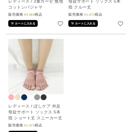
レディース / 3重ガーゼ 無地
母趾サポート ソックス 5本
コットンパジャマ
指 クルー丈
販売価格
税込
販売価格
税込
¥
9,889
¥
1,870
カートに入れる
カートに入れる
レディース / ぼしケア 外反
母趾サポート ソックス 5本
指 ショート丈 スニーカー丈
販売価格
税込
¥
1,870