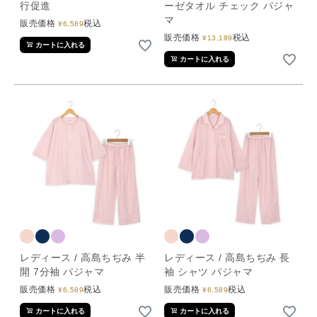
行促進
ーゼタオル チェック パジャ
マ
販売価格
税込
¥
6,589
販売価格
税込
¥
13,189
カートに入れる
カートに入れる
レディース / 高島ちぢみ 半
レディース / 高島ちぢみ 長
開 7分袖 パジャマ
袖 シャツ パジャマ
販売価格
税込
販売価格
税込
¥
6,589
¥
6,589
カートに入れる
カートに入れる