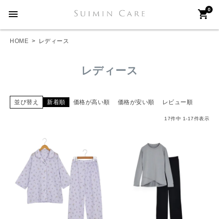
0
menu
shopping_cart
HOME
レディース
レディース
並び替え
新着順
価格が高い順
価格が安い順
レビュー順
17
件中
1
-
17
件表示