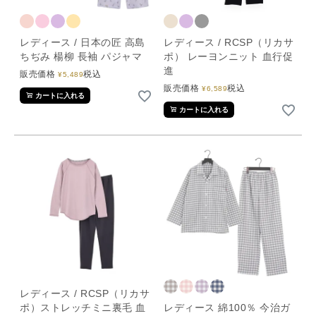
レディース / 日本の匠 高島
レディース / RCSP（リカサ
ちぢみ 楊柳 長袖 パジャマ
ポ） レーヨンニット 血行促
進
販売価格
税込
¥
5,489
販売価格
税込
¥
6,589
カートに入れる
カートに入れる
レディース / RCSP（リカサ
ポ）ストレッチミニ裏毛 血
レディース 綿100％ 今治ガ