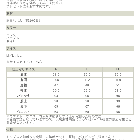
日本製の良さを体感してみてください。
プレゼントにもおすすめです。
素材
高島ちぢみ（綿100％）
カラー
ピンク
パープル
ネイビー
サイズ
M／L／LL
※サイズガイドは
こちら
仕上がりサイズ
M
L
LL
着丈
68.5
70.5
70.5
胸囲
106
112
118
肩幅
47
49
51
袖丈
50.5
52.5
52.5
パンツ丈
93
96
96
股上
28
29
30
股下
65
67
66
ウエスト
54
60
66
※ウエスト…ウエストゴムを伸縮させずに上から測った輪の寸法
※企画寸法となっていますので、天然素材商品によっては2～4％程度の誤差が生じる
場合がございます。
仕様
トップス／前ボタン全開、左胸ポケット、長袖、パイピング、背当てあり
パンツ／ウエスト総ゴム（ソフティゴム）、ゴム取替口、長パンツ、ポケットなし