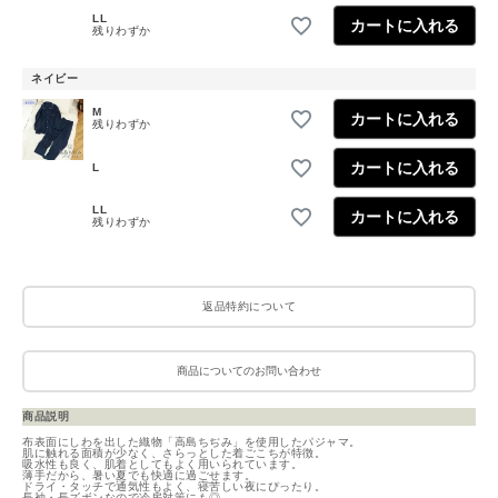
LL
カートに入れる
残りわずか
ネイビー
M
カートに入れる
残りわずか
カートに入れる
L
LL
カートに入れる
残りわずか
返品特約について
商品についてのお問い合わせ
商品説明
布表面にしわを出した織物「高島ちぢみ」を使用したパジャマ。
肌に触れる面積が少なく、さらっとした着ごこちが特徴。
吸水性も良く、肌着としてもよく用いられています。
薄手だから、暑い夏でも快適に過ごせます。
ドライ・タッチで通気性もよく、寝苦しい夜にぴったり。
長袖・長ズボンなので冷房対策にも◎