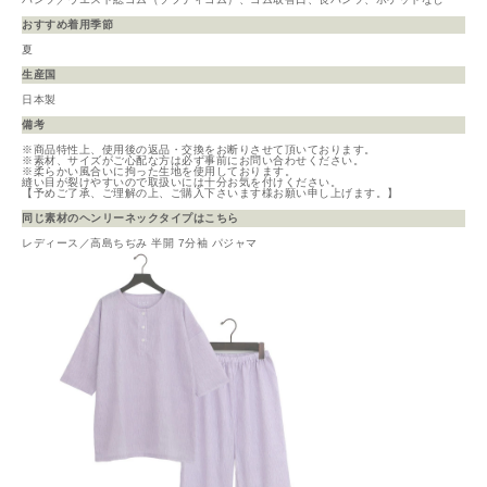
おすすめ着用季節
夏
生産国
日本製
備考
※商品特性上、使用後の返品・交換をお断りさせて頂いております。
※素材、サイズがご心配な方は必ず事前にお問い合わせください。
※柔らかい風合いに拘った生地を使用しております。
縫い目が裂けやすいので取扱いには十分お気を付けください。
【予めご了承、ご理解の上、ご購入下さいます様お願い申し上げます。】
同じ素材のヘンリーネックタイプはこちら
レディース／高島ちぢみ 半開 7分袖 パジャマ