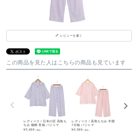
レビューを書く
この商品を見た人はこちらの商品も見ています
レディース / 日本の匠 高島ち
レディース / 高島ちぢみ 半開
レディース 
ぢみ 楊柳 長袖 パジャマ
7分袖 パジャマ
ーゼタオル 
マ
¥
5,489
¥
6,589
（税込）
（税込）
¥
13,189
（税