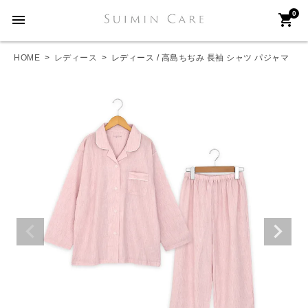
0
menu
shopping_cart
HOME
レディース
レディース / 高島ちぢみ 長袖 シャツ パジャマ