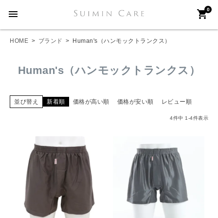
0
menu
shopping_cart
HOME
ブランド
Human's（ハンモックトランクス）
Human's（ハンモックトランクス）
並び替え
新着順
価格が高い順
価格が安い順
レビュー順
4
件中
1
-
4
件表示