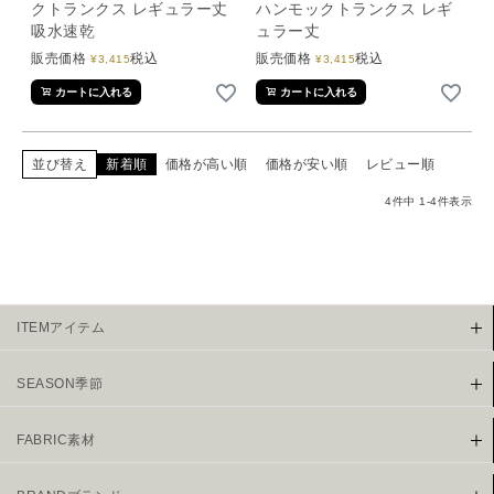
クトランクス レギュラー丈
ハンモックトランクス レギ
吸水速乾
ュラー丈
販売価格
税込
販売価格
税込
¥
3,415
¥
3,415
カートに入れる
カートに入れる
並び替え
新着順
価格が高い順
価格が安い順
レビュー順
4
件中
1
-
4
件表示
ITEMアイテム
SEASON季節
FABRIC素材