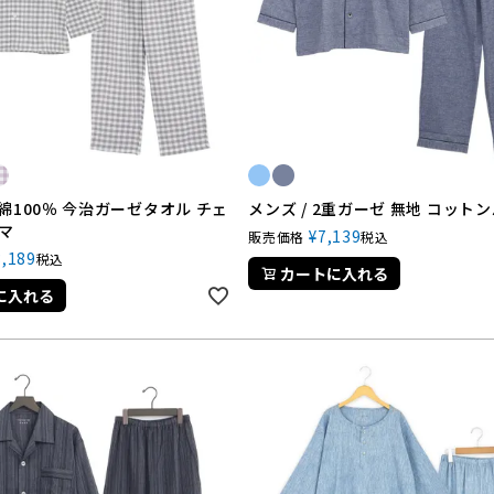
綿100％ 今治ガーゼタオル チェ
メンズ / 2重ガーゼ 無地 コット
マ
¥
7,139
販売価格
税込
3,189
税込
カートに入れる
に入れる