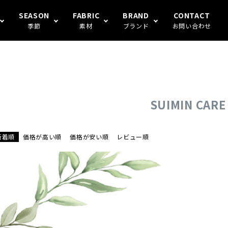
SEASON
FABRIC
BRAND
CONTACT
季節
素材
ブランド
お問い合わせ
S FAMILY
ギフト
冬
楊柳
Human's（ハンモックトランク
SUIMIN CARE
新着順
価格が高い順
価格が安い順
レビュー順