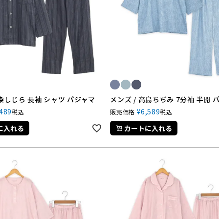
先染しじら 長袖 シャツ パジャマ
メンズ / 高島ちぢみ 7分袖 半開 
,489
¥
6,589
税込
販売価格
税込
に入れる
カートに入れる