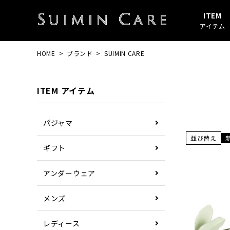
ITEM
アイテム
HOME
ブランド
SUIMIN CARE
アイテムすべて
春・秋
綿100%
SUIMIN CARE
パジャマ
夏
ガーゼ
PAJAMA
ITEM アイテム
その他
ぼしケア
その他
パジャマ
並び替え
ギフト
アンダーウェア
メンズ
レディース