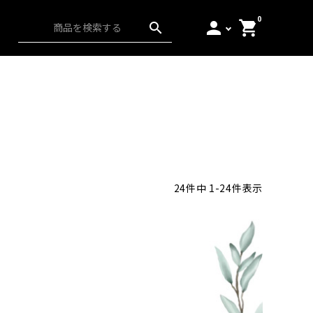
0
person
shopping_cart
search
ス）
アンダーウェア
起毛
日本の匠
24
件中
1
-
24
件表示