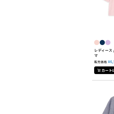
レディース 
マ
¥
6
販売価格
カート