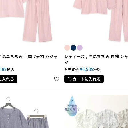
/ 高島ちぢみ 半開 7分袖 パジャ
レディース / 高島ちぢみ 長袖 シ
マ
,589
¥
6,589
税込
販売価格
税込
に入れる
カートに入れる