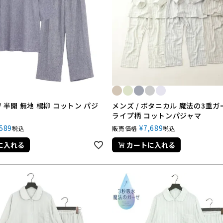
/ 半開 無地 楊柳 コットン パジ
メンズ / ボタニカル 魔法の3重ガ
ライプ柄 コットンパジャマ
,589
¥
7,689
税込
販売価格
税込
に入れる
カートに入れる