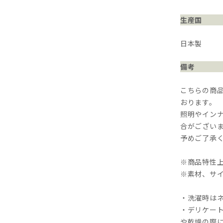
生産国
日本製
備考
こちらの商
おります。
照明やイン
合がござい
予めご了承
※商品特性
※素材、サ
・洗濯時は
・デリケー
や乾燥の際