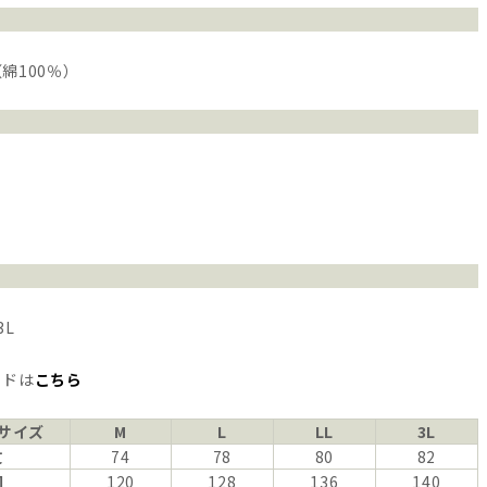
綿100％）
3L
イドは
こちら
サイズ
M
L
LL
3L
丈
74
78
80
82
囲
120
128
136
140