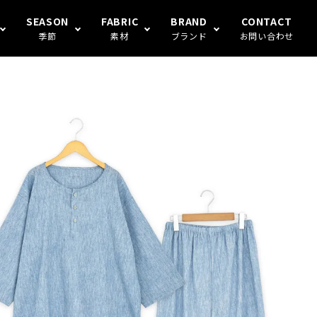
SEASON
FABRIC
BRAND
CONTACT
季節
素材
ブランド
お問い合わせ
S FAMILY
ギフト
冬
楊柳
Human's（ハンモックトランク