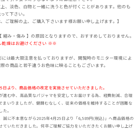
質上、淡色、白物と一緒に洗うと色が付くことがあります。他のも
洗って下さい。
承、ご理解の上、ご購入下さいます様お願い申し上げます。】
【 縮み・傷み 】の原因となりますので、おすすめしておりません。
ル乾燥はお避けください ※※
撮影には最大限注意を払っておりますが、閲覧時のモニター環境によ
実際の商品と若干違うお色味に映ることもございます。
4月25日より、商品価格の改定を実施させていただきました。
が進む中、高品質なパジャマを安定してお届けする為、経費削減、合理
でまいりましたが、健闘むなしく、従来の価格を維持することが困難な
した。
誠に不本意ながら2025年4月25日より「6,589円(税込)」へ商品価格の
せていただきました。何卒ご理解ご協力をいただきたくお願い申し上げ