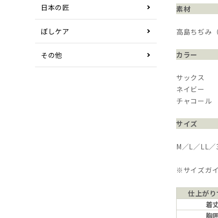
日本の匠
素材
ぼしケア
高島ちぢみ（
カラー
その他
サックス
ネイビー
チャコール
サイズ
M／L／LL／
※サイズガ
仕上がり
着
胸