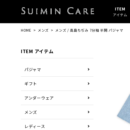
ITEM
アイテム
HOME
メンズ
メンズ / 高島ちぢみ 7分袖 半開 パジャマ
アイテムすべて
春・秋
綿100%
SUIMIN CARE
パジャマ
夏
ガーゼ
PAJAMA
ITEM アイテム
その他
ぼしケア
その他
パジャマ
ギフト
アンダーウェア
メンズ
レディース