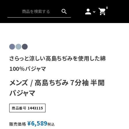
0
person
shopping_cart
search
ス）
アンダーウェア
起毛
日本の匠
さらっと涼しい高島ちぢみを使用した綿
100％パジャマ
メンズ / 高島ちぢみ 7分袖 半開
パジャマ
商品番号
1443115
¥
6,589
販売価格
税込