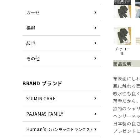
ガーゼ
楊柳
起毛
チャコー
ル
その他
商品説明
布表面にしわ
BRAND ブランド
肌に触れる
吸水性も良
SUIMIN CARE
薄手だから
独特のシャ
PAJAMAS FAMILY
ヘンリーネ
日本製の良
Human’s
（ハンモックトランクス）
プレゼント