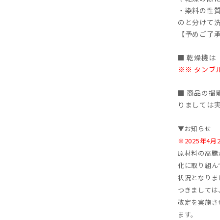
・染料の性
のと分けて
【予めご了
■ 乾燥機は
※※ タンブ
■ 商品の
りましては
▼お知らせ
※2025年
原材料の高騰
化に取り組ん
状況となりま
つきましては、
改定を実施さ
ます。