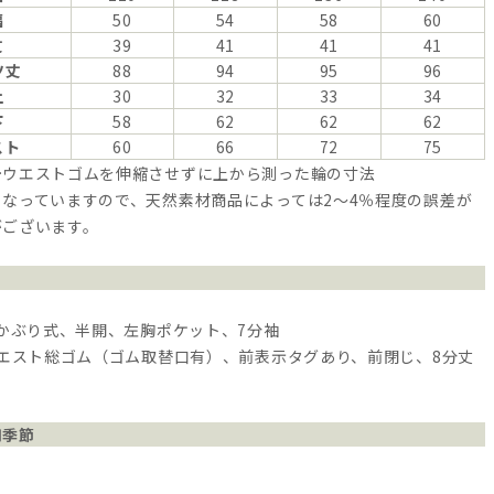
幅
50
54
58
60
丈
39
41
41
41
ツ丈
88
94
95
96
上
30
32
33
34
下
58
62
62
62
スト
60
66
72
75
…ウエストゴムを伸縮させずに上から測った輪の寸法
なっていますので、天然素材商品によっては2～4％程度の誤差が
がございます。
 かぶり式、半開、左胸ポケット、7分袖
ウエスト総ゴム（ゴム取替口有）、前表示タグあり、前閉じ、8分丈
用季節