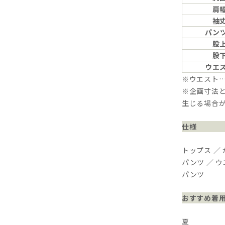
肩
袖
パン
股
股
ウエ
※ウエスト
※企画寸法と
生じる場合
仕様
トップス ／
パンツ ／ 
パンツ
おすすめ着
夏