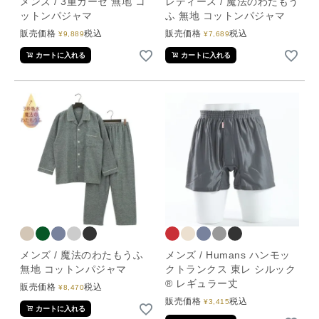
メンズ / 3重ガーゼ 無地 コ
レディース / 魔法のわたもう
ットンパジャマ
ふ 無地 コットンパジャマ
販売価格
税込
販売価格
税込
¥
9,889
¥
7,689
カートに入れる
カートに入れる
メンズ / 魔法のわたもうふ
メンズ / Humans ハンモッ
無地 コットンパジャマ
クトランクス 東レ シルック
® レギュラー丈
販売価格
税込
¥
8,470
販売価格
税込
¥
3,415
カートに入れる