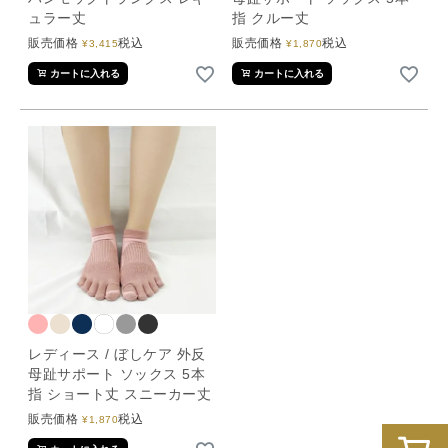
ュラー丈
指 クルー丈
販売価格
税込
販売価格
税込
¥
3,415
¥
1,870
カートに入れる
カートに入れる
レディース / ぼしケア 外反
母趾サポート ソックス 5本
指 ショート丈 スニーカー丈
販売価格
税込
¥
1,870