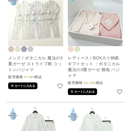
メンズ / ボタニカル 魔法の3
レディース / BOX入り快眠
重ガーゼ ストライプ柄 コッ
ギフトセット ：ボタニカル
トンパジャマ
魔法の3重ガーゼ 無地 パジ
ャマ
販売価格
税込
¥
7,689
販売価格
税込
¥
11,000
カートに入れる
カートに入れる