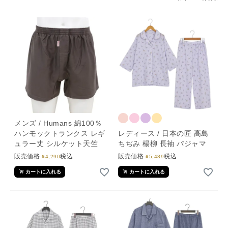
メンズ / Humans 綿100％
ハンモックトランクス レギ
レディース / 日本の匠 高島
ュラー丈 シルケット天竺
ちぢみ 楊柳 長袖 パジャマ
販売価格
税込
販売価格
税込
¥
4,290
¥
5,489
カートに入れる
カートに入れる