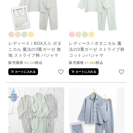
レディース / BOX入り ボタ
レディース / ボタニカル 魔
ニカル 魔法の3重ガーゼ 無
法の3重ガーゼ ストライプ柄
地 ストライプ柄 パジャマ
コットンパジャマ
販売価格
税込
販売価格
税込
¥
8,239
¥
7,689
カートに入れる
カートに入れる