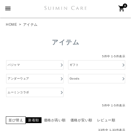
0
menu
shopping_cart
HOME
アイテム
アイテム
5
件中
1
-
5
件表示
パジャマ
ギフト
アンダーウェア
Goods
ムーミンコラボ
5
件中
1
-
5
件表示
並び替え
新着順
価格が高い順
価格が安い順
レビュー順
33
件中
1
-
33
件表示