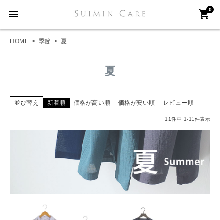
0
menu
shopping_cart
HOME
季節
夏
夏
並び替え
新着順
価格が高い順
価格が安い順
レビュー順
11
件中
1
-
11
件表示