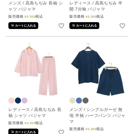
メンズ / 高島ちぢみ 長袖 シ
レディース / 高島ちぢみ 半
ャツ パジャマ
開 7分袖 パジャマ
販売価格
税込
販売価格
税込
¥
6,589
¥
6,589
カートに入れる
カートに入れる
レディース / 高島ちぢみ 長
メンズ / シングルガーゼ 無
袖 シャツ パジャマ
地 半袖 ハーフパンツ パジャ
マ
販売価格
税込
¥
6,589
販売価格
税込
¥
5,489
カートに入れる