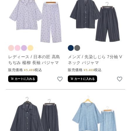
レディース / 日本の匠 高島
メンズ / 先染しじら 7分袖 V
ちぢみ 楊柳 長袖 パジャマ
ネック パジャマ
販売価格
税込
販売価格
税込
¥
5,489
¥
5,489
カートに入れる
カートに入れる