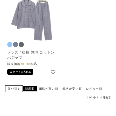
メンズ / 楊柳 無地 コットン
パジャマ
販売価格
税込
¥
6,589
カートに入れる
並び替え
新着順
価格が高い順
価格が安い順
レビュー順
11
件中
1
-
11
件表示