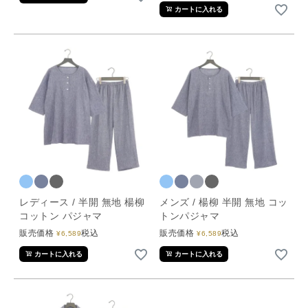
カートに入れる
レディース / 半開 無地 楊柳
メンズ / 楊柳 半開 無地 コッ
コットン パジャマ
トンパジャマ
販売価格
税込
販売価格
税込
¥
6,589
¥
6,589
カートに入れる
カートに入れる