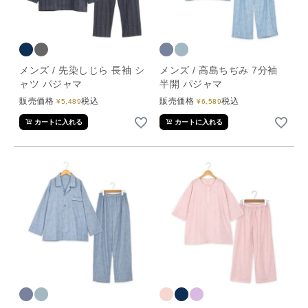
メンズ / 先染しじら 長袖 シ
メンズ / 高島ちぢみ 7分袖
ャツ パジャマ
半開 パジャマ
販売価格
税込
販売価格
税込
¥
5,489
¥
6,589
カートに入れる
カートに入れる