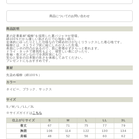
商品についてのお問い合わせ
商品説明
夏の定番素材"楊柳"を採用した夏パジャマが登場。
綿100％だから優しい肌ざわりで心地良い眠り。
全体的にゆったりとした仕様なので締め付けがなくリラックスした着心地です。
楊柳とは、ストライプ状に縦にしわが入った生地。
表面にシボの凹凸があるので、肌に密着せずさらっと着れます。
ドライ・タッチで通気性もよく、寝苦しい夜にぴったり。
長袖・長ズボンなので冷房対策にも◎
安心と安全の日本製の良さを体感してみてください。
プレゼントにもおすすめです。
素材
先染め楊柳（綿100％）
カラー
ネイビー、ブラック、サックス
サイズ
S／M／L／LL／3L
※サイズガイドは
こちら
仕上がりサイズ
S
M
L
LL
3L
着丈
67
71
75
77
79
胸囲
106
114
122
130
134
肩幅
48
52
56
60
62