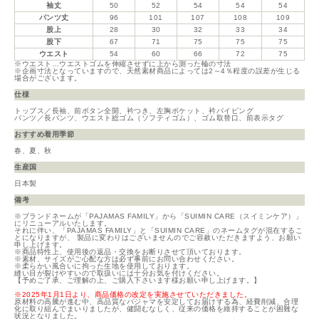
袖丈
50
52
54
54
54
パンツ丈
96
101
107
108
109
股上
28
30
32
33
34
股下
67
71
75
75
75
ウエスト
54
60
66
72
75
※ウエスト…ウエストゴムを伸縮させずに上から測った輪の寸法
※企画寸法となっていますので、天然素材商品によっては2～4％程度の誤差が生じる
場合がございます。
仕様
トップス／長袖、前ボタン全開、衿つき、左胸ポケット、衿パイピング
パンツ／長パンツ、ウエスト総ゴム（ソフティゴム）、ゴム取替口、前表示タグ
おすすめ着用季節
春、夏、秋
生産国
日本製
備考
※ブランドネームが「PAJAMAS FAMILY」から「SUIMIN CARE（スイミンケア）」
にリニューアルいたします。
それに伴い、「PAJAMAS FAMILY」と「SUIMIN CARE」のネームタグが混在するこ
とになりますが、 製品に変わりはございませんのでご容赦いただきますよう、お願い
申し上げます。
※商品特性上、使用後の返品・交換をお断りさせて頂いております。
※素材、サイズがご心配な方は必ず事前にお問い合わせください。
※柔らかい風合いに拘った生地を使用しております。
縫い目が裂けやすいので取扱いには十分お気を付けください。
【予めご了承、ご理解の上、ご購入下さいます様お願い申し上げます。】
※2025年1月1日より、商品価格の改定を実施させていただきました。
原材料の高騰が進む中、高品質なパジャマを安定してお届けする為、経費削減、合理
化に取り組んでまいりましたが、健闘むなしく、従来の価格を維持することが困難な
状況となりました。