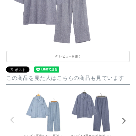
レビューを書く
この商品を見た人はこちらの商品も見ています
メンズ / 高島ちぢみ 長袖 シ
メンズ / 2重ガーゼ 無地 コッ
メンズ / 3