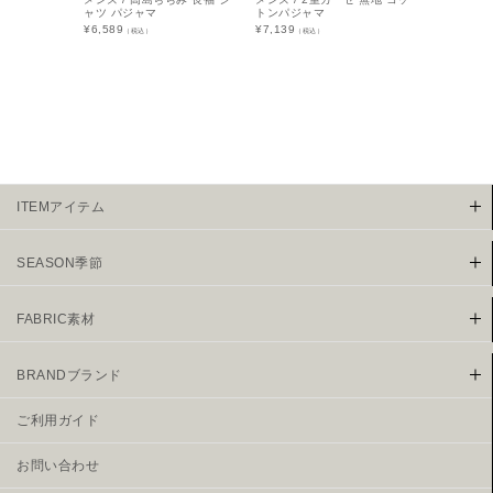
ャツ パジャマ
トンパジャマ
トンパジャ
¥
6,589
¥
7,139
¥
9,889
（税込）
（税込）
（税込
ITEMアイテム
SEASON季節
FABRIC素材
BRANDブランド
ご利用ガイド
お問い合わせ