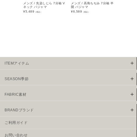
メンズ / 先染しじら 7分袖 V
メンズ / 高島ちぢみ 7分袖 半
メンズ / 
ネック パジャマ
開 パジャマ
半袖 ハーフ
¥
5,489
¥
6,589
¥
5,489
（税込）
（税込）
（税込
ITEMアイテム
SEASON季節
FABRIC素材
BRANDブランド
ご利用ガイド
お問い合わせ