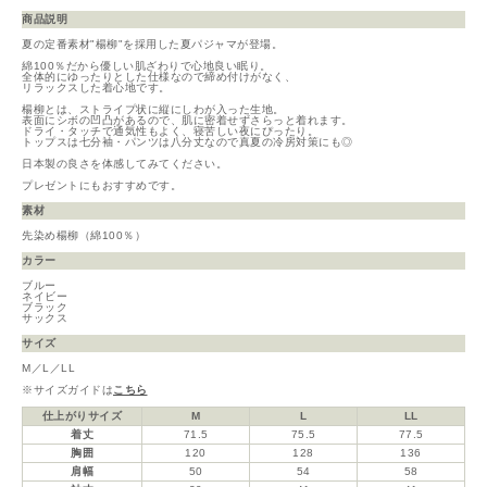
商品説明
夏の定番素材"楊柳"を採用した夏パジャマが登場。
綿100％だから優しい肌ざわりで心地良い眠り。
全体的にゆったりとした仕様なので締め付けがなく、
リラックスした着心地です。
楊柳とは、ストライプ状に縦にしわが入った生地。
表面にシボの凹凸があるので、肌に密着せずさらっと着れます。
ドライ・タッチで通気性もよく、寝苦しい夜にぴったり。
トップスは七分袖・パンツは八分丈なので真夏の冷房対策にも◎
日本製の良さを体感してみてください。
プレゼントにもおすすめです。
素材
先染め楊柳（綿100％）
カラー
ブルー
ネイビー
ブラック
サックス
サイズ
M／L／LL
※サイズガイドは
こちら
仕上がりサイズ
M
L
LL
着丈
71.5
75.5
77.5
胸囲
120
128
136
肩幅
50
54
58