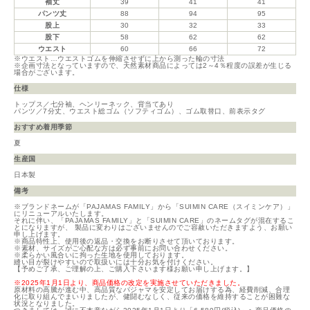
袖丈
39
41
41
パンツ丈
88
94
95
股上
30
32
33
股下
58
62
62
ウエスト
60
66
72
※ウエスト…ウエストゴムを伸縮させずに上から測った輪の寸法
※企画寸法となっていますので、天然素材商品によっては2～4％程度の誤差が生じる
場合がございます。
仕様
トップス／七分袖、ヘンリーネック、背当てあり
パンツ／7分丈、ウエスト総ゴム（ソフティゴム）、ゴム取替口、前表示タグ
おすすめ着用季節
夏
生産国
日本製
備考
※ブランドネームが「PAJAMAS FAMILY」から「SUIMIN CARE（スイミンケア）」
にリニューアルいたします。
それに伴い、「PAJAMAS FAMILY」と「SUIMIN CARE」のネームタグが混在するこ
とになりますが、 製品に変わりはございませんのでご容赦いただきますよう、お願い
申し上げます。
※商品特性上、使用後の返品・交換をお断りさせて頂いております。
※素材、サイズがご心配な方は必ず事前にお問い合わせください。
※柔らかい風合いに拘った生地を使用しております。
縫い目が裂けやすいので取扱いには十分お気を付けください。
【予めご了承、ご理解の上、ご購入下さいます様お願い申し上げます。】
※2025年1月1日より、商品価格の改定を実施させていただきました。
原材料の高騰が進む中、高品質なパジャマを安定してお届けする為、経費削減、合理
化に取り組んでまいりましたが、健闘むなしく、従来の価格を維持することが困難な
状況となりました。