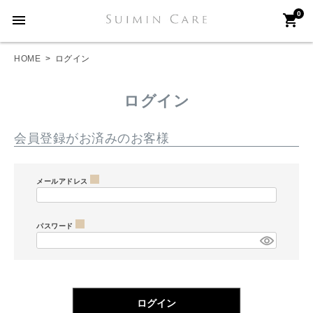
0
menu
shopping_cart
HOME
ログイン
ログイン
会員登録がお済みのお客様
メールアドレス
(
パスワード
必
(
須
必
)
ログイン