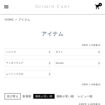
0
menu
shopping_cart
HOME
アイテム
アイテム
5
件中
1
-
5
件表示
パジャマ
ギフト
アンダーウェア
Goods
ムーミンコラボ
5
件中
1
-
5
件表示
並び替え
新着順
価格が高い順
価格が安い順
レビュー順
33
件中
1
-
33
件表示