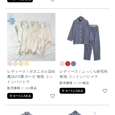
レディース / ボタニカル染め
レディース / ふっくら綿毛布
魔法の3重ガーゼ 無地 コッ
無地 コットンパジャマ
トンパジャマ
販売価格
税込
¥
7,590
販売価格
税込
¥
7,689
カートに入れる
カートに入れる