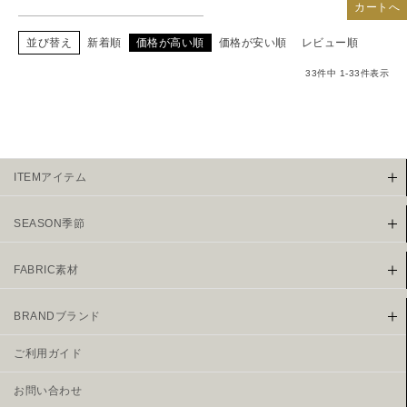
カートへ
並び替え
新着順
価格が高い順
価格が安い順
レビュー順
33
件中
1
-
33
件表示
ITEMアイテム
SEASON季節
FABRIC素材
BRANDブランド
ご利用ガイド
お問い合わせ