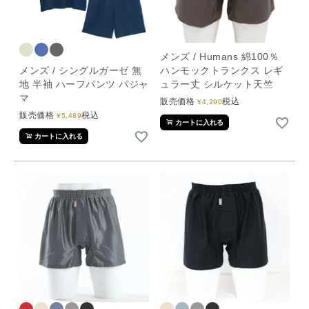
メンズ / Humans 綿100％
メンズ / シングルガーゼ 無
ハンモックトランクス レギ
地 半袖 ハーフパンツ パジャ
ュラー丈 シルケット天竺
マ
販売価格
税込
¥
4,290
販売価格
税込
¥
5,489
カートに入れる
カートに入れる