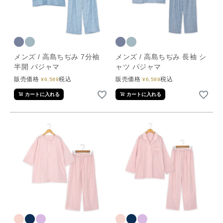
メンズ / 高島ちぢみ 7分袖
メンズ / 高島ちぢみ 長袖 シ
半開 パジャマ
ャツ パジャマ
販売価格
税込
販売価格
税込
¥
6,589
¥
6,589
カートに入れる
カートに入れる