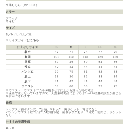
先染しじら（綿100％）
カラー
ブラック
ネイビー
サイズ
S／M／L／LL／3L
※サイズガイドは
こちら
仕上がりサイズ
S
M
L
LL
3L
着丈
67
71
75
77
79
胸囲
102
110
118
126
130
肩幅
42
46
50
54
56
袖丈
40
42
44
44
44
パンツ丈
69
75
81
82
83
股上
28
30
32
33
34
股下
41
45
49
49
49
ウエスト
54
60
66
72
75
※ウエスト…ウエストゴムを伸縮させずに上から測った輪の寸法
※企画寸法となっていますので、天然素材商品によっては2～4％程度の誤差が生じる
場合がございます。
仕様
トップス／前ボタン式、7分袖、Vネック、胸ポケット、背当てなし
パンツ／ウエスト総ゴム(ゴム取替口有)、前表示タグあり、7分丈、前閉じ、ポケット
なし
おすすめ着用季節
春・夏