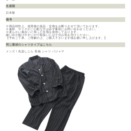
生産国
日本製
備考
※商品特性上、使用後の返品・交換をお断りさせて頂いております。
※素材、サイズがご心配な方は必ず事前にお問い合わせください。
※柔らかい風合いに拘った生地を使用しております。
縫い目が裂けやすいので取扱いには十分お気を付けください。
【予めご了承、ご理解の上、ご購入下さいます様お願い申し上げます。】
同じ素材のシャツタイプはこちら
メンズ / 先染しじら 長袖 シャツ パジャマ