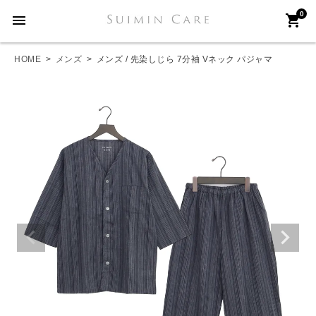
0
menu
shopping_cart
HOME
メンズ
メンズ / 先染しじら 7分袖 Vネック パジャマ