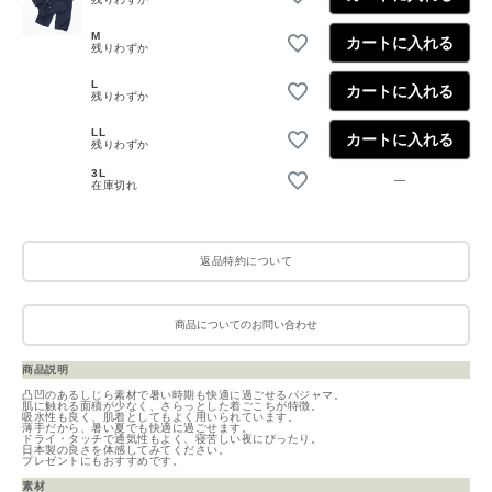
M
カートに入れる
残りわずか
L
カートに入れる
残りわずか
LL
カートに入れる
残りわずか
3L
—
在庫切れ
返品特約について
商品についてのお問い合わせ
商品説明
凸凹のあるしじら素材で暑い時期も快適に過ごせるパジャマ。
肌に触れる面積が少なく、さらっとした着ごこちが特徴。
吸水性も良く、肌着としてもよく用いられています。
薄手だから、暑い夏でも快適に過ごせます。
ドライ・タッチで通気性もよく、寝苦しい夜にぴったり。
日本製の良さを体感してみてください。
プレゼントにもおすすめです。
素材