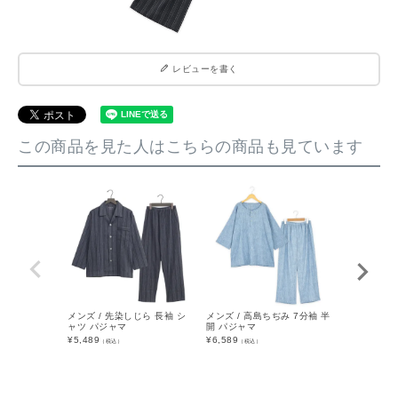
レビューを書く
この商品を見た人はこちらの商品も見ています
メンズ / 先染しじら 長袖 シ
メンズ / 高島ちぢみ 7分袖 半
メンズ / 
ャツ パジャマ
開 パジャマ
半袖 ハーフ
¥
5,489
¥
6,589
¥
5,489
（税込）
（税込）
（税込