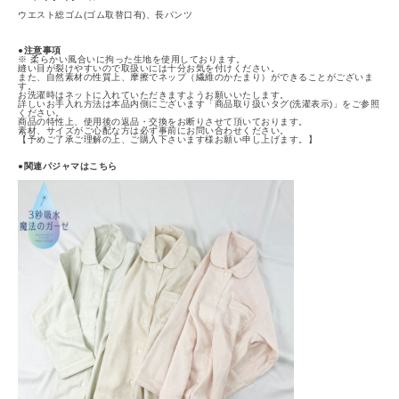
ウエスト総ゴム(ゴム取替口有)、長パンツ
●注意事項
※ 柔らかい風合いに拘った生地を使用しております。
縫い目が裂けやすいので取扱いには十分お気を付けください。
また、自然素材の性質上、摩擦でネップ（繊維のかたまり）ができることがございま
す。
お洗濯時はネットに入れていただきますようお願いいたします。
詳しいお手入れ方法は本品内側にございます「商品取り扱いタグ(洗濯表示)」をご参照
ください。
商品の特性上、使用後の返品・交換をお断りさせて頂いております。
素材、サイズがご心配な方は必ず事前にお問い合わせください。
【予めご了承ご理解の上、ご購入下さいます様お願い申し上げます。】
●関連パジャマはこちら