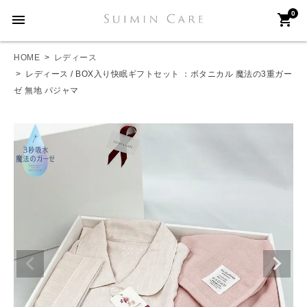
0
menu
shopping_cart
HOME
レディース
レディース / BOX入り快眠ギフトセット ：ボタニカル 魔法の3重ガー
ゼ 無地 パジャマ