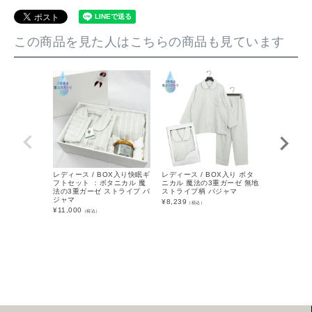
この商品を見た人はこちらの商品も見ています
レディース / BOX入り快眠ギ
レディース / BOX入り ボタ
レディース /
フトセット ：ボタニカル 魔
ニカル 魔法の3重ガーゼ 無地
ーゼ 無地 
法の3重ガーゼ ストライプ パ
ストライプ柄 パジャマ
¥
10,439
（税
ジャマ
¥
8,239
（税込）
¥
11,000
（税込）