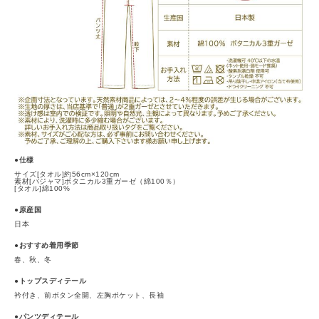
●仕様
サイズ[タオル]約56cm×120cm
素材[パジャマ]ボタニカル3重ガーゼ（綿100％）
[タオル]綿100%
●原産国
日本
●おすすめ着用季節
春、秋、冬
●トップスディテール
衿付き、前ボタン全開、左胸ポケット、長袖
●パンツディテール