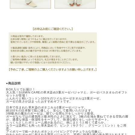
●商品説明
BOX入りでお届け！
大人気！SUIMIN CAREの草木染め3重ガーゼパジャマと、ガーゼバスタオルのギフト
セットが登場！
ふんわりと軽いコットン100％のツイルガーゼタオルは3重ガーゼ。
ガーゼの良さが詰まったおすすめギフトです。
日本で生まれた草木染のボタニカル3重ガーゼパジャマ。
綿100％の日本製で肌に優しく、安心して着用いただけます。
3秒吸水の魔法のガーゼは、寝ている間も汗をしっかりと吸収。
ガーゼならではの通気性と吸水性のよさに加えて、3枚の生地を重ねてできる空気の層
が、適度な保温・保湿性をキープして、快適な眠りをしっかりサポート。
ふっくらとしたボリューム感があるのに、体にまとうと軽くて柔らか。
カラーは染料にも拘った草木染めで、ピンク（サクラ）、グリーン（ミント）をご用
意。
アイボリーで統一されたボタンとパイピングでナチュラルな印象に。
やわらかなガーゼに包まれる贅沢パジャマで、 皆様に快適な寝心地を届けられますよ