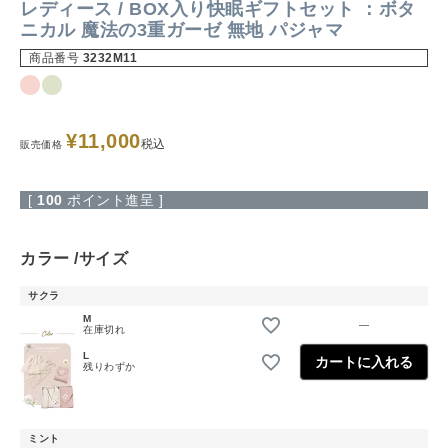
レディース / BOX入り快眠ギフトセット ：ボタ
ニカル 魔法の3重ガーゼ 無地 パジャマ
商品番号
3232M11
¥
11,000
税込
販売価格
[
100
ポイント進呈 ]
カラー
サイズ
サクラ
M
—
在庫切れ
L
カートに入れる
残りわずか
ミント