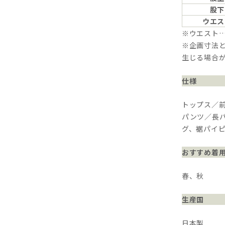
股下
ウエス
※ウエスト
※企画寸法と
生じる場合
仕様
トップス／
パンツ／長
グ、裾パイ
おすすめ着
春、秋
生産国
日本製