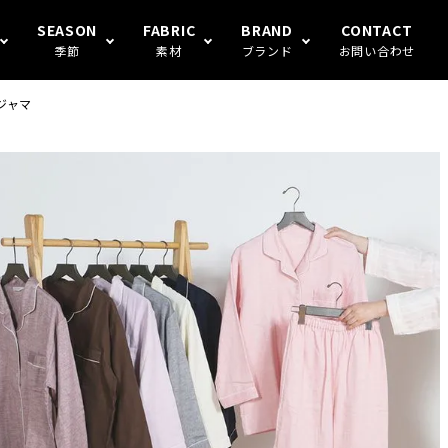
SEASON
FABRIC
BRAND
CONTACT
季節
素材
ブランド
お問い合わせ
ジャマ
S FAMILY
ギフト
冬
楊柳
Human's（ハンモックトランク