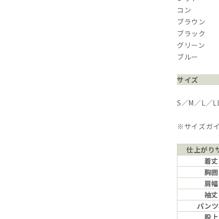
コン
ブラウン
ブラック
グリーン
ブルー
サイズ
S／M／L／L
※サイズガ
仕上がり
着丈
胸囲
肩幅
袖丈
パンツ
股上