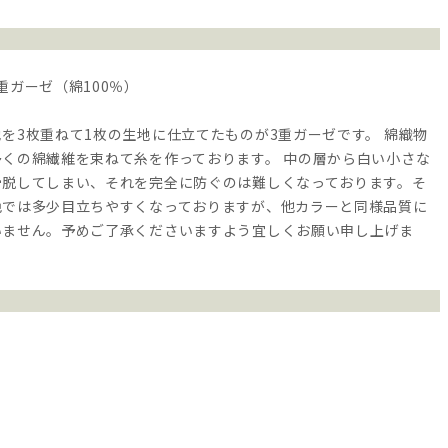
重ガーゼ（綿100％）
を3枚重ねて1枚の生地に仕立てたものが3重ガーゼです。 綿織物
多くの綿繊維を束ねて糸を作っております。 中の層から白い小さな
滑脱してしまい、それを完全に防ぐのは難しくなっております。そ
色では多少目立ちやすくなっておりますが、他カラーと同様品質に
いません。予めご了承くださいますよう宜しくお願い申し上げま