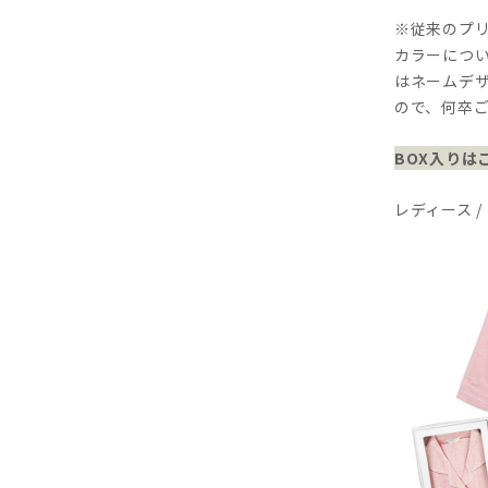
※従来のプ
カラーにつ
はネームデ
ので、何卒
BOX入りは
レディース /