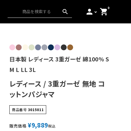
0
person
shopping_cart
search
ス）
アンダーウェア
起毛
日本の匠
日本製 レディース 3重ガーゼ 綿100% S
M L LL 3L
レディース / 3重ガーゼ 無地 コ
ットンパジャマ
商品番号
3015011
¥
9,889
販売価格
税込