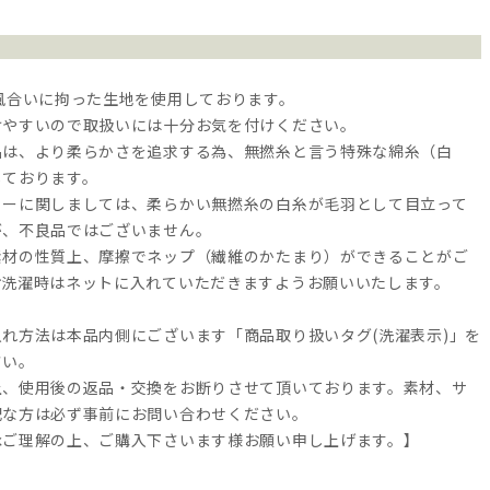
風合いに拘った生地を使用しております。
けやすいので取扱いには十分お気を付けください。
品は、より柔らかさを追求する為、無撚糸と言う特殊な綿糸（白
しております。
ラーに関しましては、柔らかい無撚糸の白糸が毛羽として目立って
が、不良品ではございません。
素材の性質上、摩擦でネップ（繊維のかたまり）ができることがご
お洗濯時はネットに入れていただきますようお願いいたします。
れ方法は本品内側にございます「商品取り扱いタグ(洗濯表示)」を
さい。
上、使用後の返品・交換をお断りさせて頂いております。素材、サ
配な方は必ず事前にお問い合わせください。
承ご理解の上、ご購入下さいます様お願い申し上げます。】