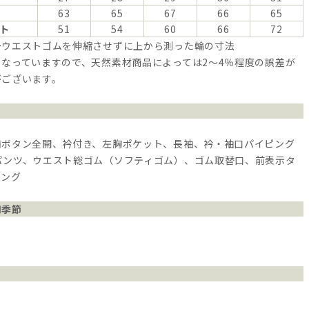
63
65
67
66
65
ト
51
54
60
66
72
…ウエストゴムを伸縮させずに上から測った輪の寸法
なっていますので、天然素材商品によっては2～4％程度の誤差が
がございます。
前ボタン全開、衿付き、左胸ポケット、長袖、衿・袖口パイピング
パンツ、ウエスト総ゴム（ソフティゴム）、ゴム取替口、前表示タ
ピング
用季節