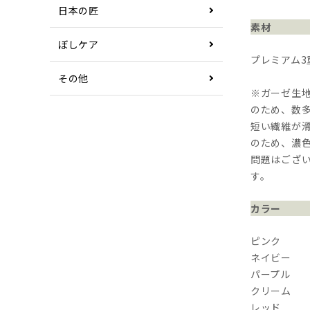
日本の匠
素材
ぼしケア
プレミアム3
その他
※ガーゼ生地
のため、数
短い繊維が
のため、濃
問題はござ
す。
カラー
ピンク
ネイビー
パープル
クリーム
レッド