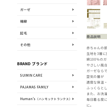
ガーゼ
楊柳
起毛
商品説明
その他
赤ちゃんの
生地を3層
綿100％の
BRAND ブランド
やさしい風
ガーゼなら
SUIMIN CARE
空気の層が
適度な保温
PAJAMAS FAMILY
ふっくらと
また、お洗
Human’s
（ハンモックトランクス）
毎日着る度
に。