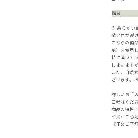
備考
※ 柔らかい
縫い目が裂
こちらの商
糸）を使用
特に濃いカ
しまいます
また、自然
ざいます。
詳しいお手入
ご参照くだ
商品の特性
イズがご心
【予めご了