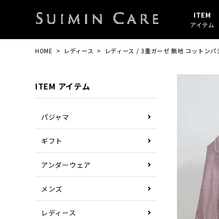
ITEM
アイテム
HOME
レディース
レディース / 3重ガーゼ 無地 コットンパ
アイテムすべて
春・秋
綿100%
SUIMIN CARE
パジャマ
夏
ガーゼ
PAJAMA
ITEM アイテム
その他
ぼしケア
その他
パジャマ
ギフト
アンダーウェア
メンズ
レディース