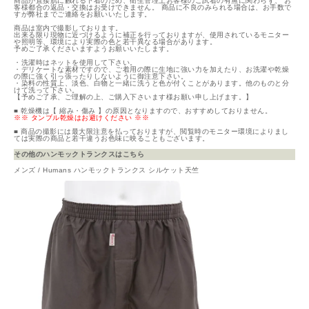
商品が直接肌に触れる下着のため、衛生管理上お客様のご試着の有無に関わらず、 お
客様都合の返品・交換はお受けできません。 商品に不良のみられる場合は、お手数で
すが弊社までご連絡をお願いいたします。
商品は室内で撮影しております。
出来る限り現物に近づけるように補正を行っておりますが、使用されているモニター
や照明等、環境により実際の色と若干異なる場合があります。
予めご了承くださいますようお願いいたします。
・洗濯時はネットを使用して下さい。
・デリケートな素材ですので、ご着用の際に生地に強い力を加えたり、お洗濯や乾燥
の際に強く引っ張ったりしないように御注意下さい。
・染料の性質上、淡色、白物と一緒に洗うと色が付くことがあります。他のものと分
けて洗って下さい。
【予めご了承、ご理解の上、ご購入下さいます様お願い申し上げます。】
■ 乾燥機は【 縮み・傷み 】の原因となりますので、おすすめしておりません。
※※ タンブル乾燥はお避けください ※※
■ 商品の撮影には最大限注意を払っておりますが、閲覧時のモニター環境によりまし
ては実際の商品と若干違うお色味に映ることもございます。
その他のハンモックトランクスはこちら
メンズ / Humans ハンモックトランクス シルケット天竺