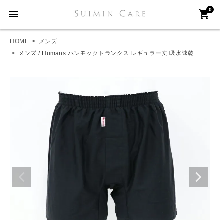
0
menu
shopping_cart
HOME
メンズ
メンズ / Humans ハンモックトランクス レギュラー丈 吸水速乾