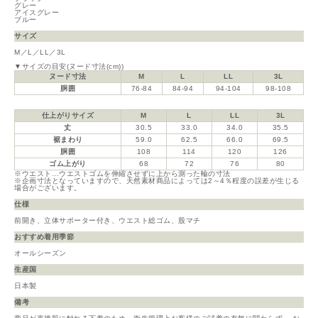
グレー
アイスグレー
ブルー
サイズ
M／L／LL／3L
▼サイズの目安(ヌード寸法(cm))
ヌード寸法
M
L
LL
3L
胴囲
76-84
84-94
94-104
98-108
仕上がりサイズ
M
L
LL
3L
丈
30.5
33.0
34.0
35.5
裾まわり
59.0
62.5
66.0
69.5
胴囲
108
114
120
126
ゴム上がり
68
72
76
80
※ウエスト…ウエストゴムを伸縮させずに上から測った輪の寸法
※企画寸法となっていますので、天然素材商品によっては2～4％程度の誤差が生じる
場合がございます。
仕様
前開き、立体サポーター付き、ウエスト総ゴム、股マチ
おすすめ着用季節
オールシーズン
生産国
日本製
備考