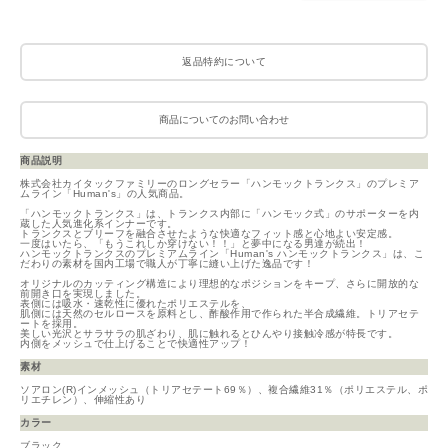
返品特約について
商品についてのお問い合わせ
商品説明
株式会社カイタックファミリーのロングセラー「ハンモックトランクス」のプレミア
ムライン「Human's」の人気商品。
「ハンモックトランクス」は、トランクス内部に「ハンモック式」のサポーターを内
蔵した人気進化系インナーです。
トランクスとブリーフを融合させたような快適なフィット感と心地よい安定感。
一度はいたら、「もうこれしか穿けない！！」と夢中になる男達が続出！
ハンモックトランクスのプレミアムライン「Human's ハンモックトランクス」は、こ
だわりの素材を国内工場で職人が丁寧に縫い上げた逸品です！
オリジナルのカッティング構造により理想的なポジションをキープ、さらに開放的な
前開き口を実現しました。
表側には吸水・速乾性に優れたポリエステルを、
肌側には天然のセルロースを原料とし、酢酸作用で作られた半合成繊維。トリアセテ
ートを採用。
美しい光沢とサラサラの肌ざわり、肌に触れるとひんやり接触冷感が特長です。
内側をメッシュで仕上げることで快適性アップ！
素材
ソアロン(R)インメッシュ（トリアセテート69％）、複合繊維31％（ポリエステル、ポ
リエチレン）、伸縮性あり
カラー
ブラック