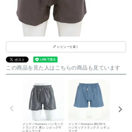
レビューを書く
この商品を見た人はこちらの商品も見ています
メンズ / Humans ハンモック
メンズ / Humans 綿100％
メンズ / Hu
トランクス 東レ シルック®
ハンモックトランクス レギュ
ハンモックト
レギュラー丈
ラー丈
ラー丈 シル