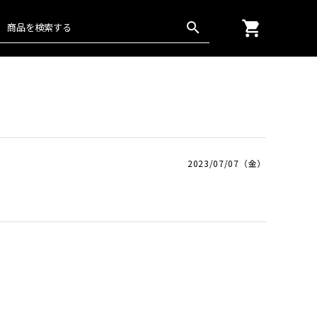
shopping_cart
search
グッズ
通年
楊柳
日本の匠
2023/07/07（金）