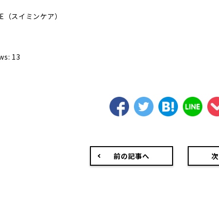
CARE（スイミンケア）
ws:
13
前の記事へ
次