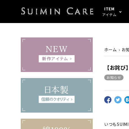
ITEM
アイテム
アイテムすべて
春・秋
綿100%
SUIMIN CARE
パジャマ
夏
シルク
PAJAMA
ホーム
お
起毛
ぼしケア
その他
その他
【お詫び
お知らせ
いつもSUIM