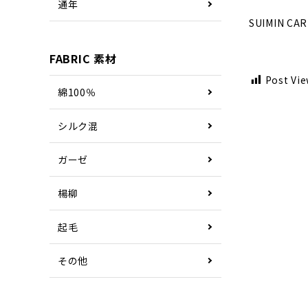
通年
SUIMIN 
FABRIC 素材
Post Vie
綿100％
シルク混
ガーゼ
楊柳
起毛
その他