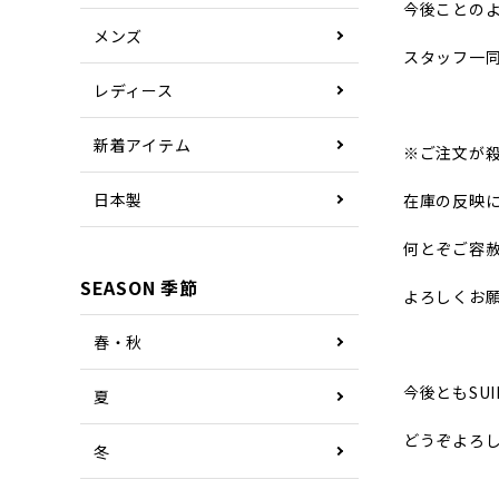
今後ことの
メンズ
スタッフ一
レディース
新着アイテム
※ご注文が
日本製
在庫の反映
何とぞご容
SEASON 季節
よろしくお
春・秋
今後ともSUI
夏
どうぞよろ
冬