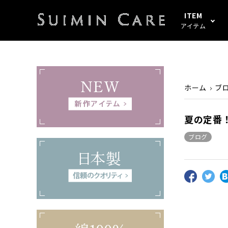
ITEM
アイテム
アイテムすべて
春・秋
綿100%
SUIMIN CARE
パジャマ
夏
シルク
PAJAMA
ホーム
ブ
起毛
ぼしケア
その他
その他
夏の定番
ブログ