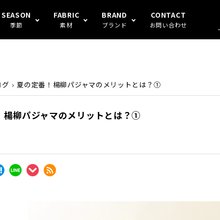
SEASON
FABRIC
BRAND
CONTACT
季節
素材
ブランド
お問い合わせ
混
S FAMILY
アンダーウェア
冬
ガーゼ
Human's
ログ
夏の定番！楊柳パジャマのメリットとは？①
！楊柳パジャマのメリットとは？①