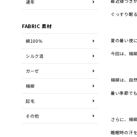
最近寝つき
通年
ぐっすり眠
FABRIC 素材
夏の暑い夜
綿100％
今回は、楊
シルク混
ガーゼ
楊柳は、自
楊柳
暑い季節で
起毛
その他
さらに、楊
睡眠時の汗