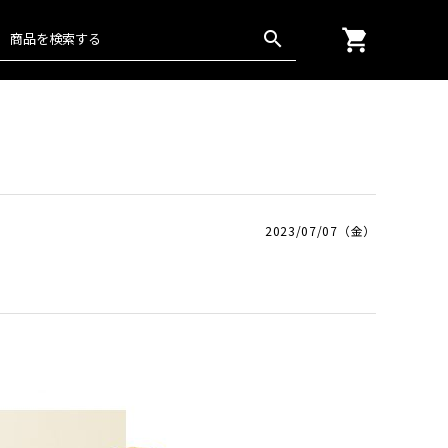
shopping_cart
search
グッズ
通年
楊柳
日本の匠
2023/07/07（金）