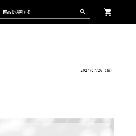
shopping_cart
search
グッズ
通年
楊柳
日本の匠
2024/07/26（金）