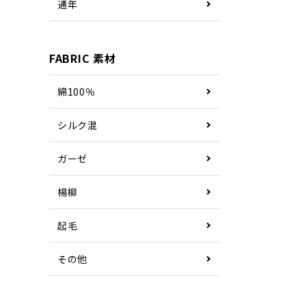
通年
FABRIC 素材
綿100％
シルク混
ガーゼ
楊柳
起毛
その他