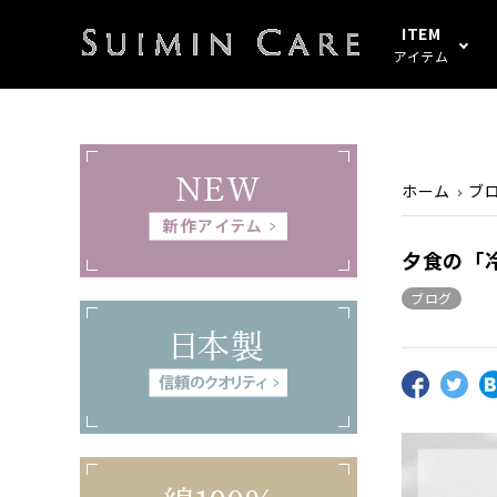
ITEM
アイテム
アイテムすべて
春・秋
綿100%
SUIMIN CARE
パジャマ
夏
シルク
PAJAMA
ホーム
ブ
起毛
ぼしケア
その他
その他
夕食の「
ブログ