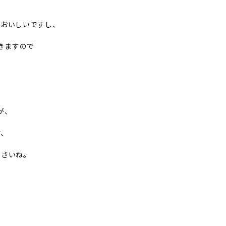
ておいしいですし、
きますので
が、
け、
下さいね。