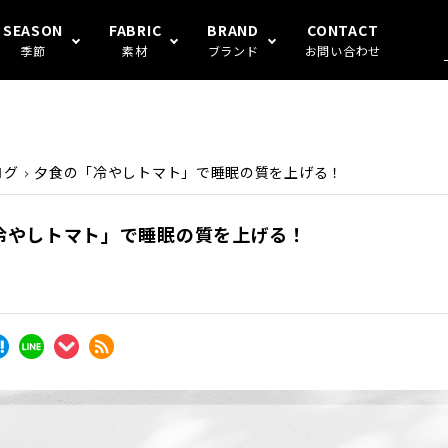
SEASON
FABRIC
BRAND
CONTACT
季節
素材
ブランド
お問い合わせ
混
S FAMILY
アンダーウェア
冬
ガーゼ
Human's
ログ
夕食の「冷やしトマト」で睡眠の質を上げる！
冷やしトマト」で睡眠の質を上げる！