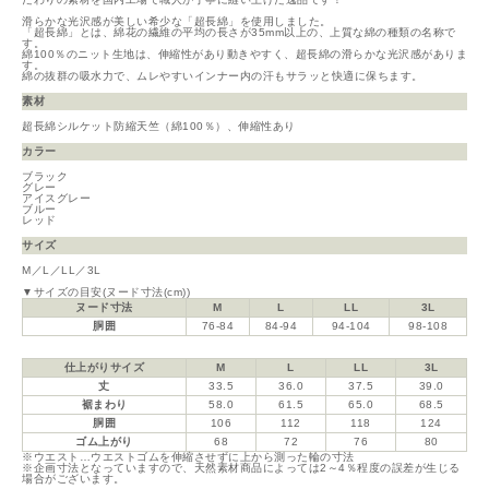
滑らかな光沢感が美しい希少な「超長綿」を使用しました。
「超長綿」とは、綿花の繊維の平均の長さが35mm以上の、上質な綿の種類の名称で
す。
綿100％のニット生地は、伸縮性があり動きやすく、超長綿の滑らかな光沢感がありま
す。
綿の抜群の吸水力で、ムレやすいインナー内の汗もサラッと快適に保ちます。
素材
超長綿シルケット防縮天竺（綿100％）、伸縮性あり
カラー
ブラック
グレー
アイスグレー
ブルー
レッド
サイズ
M／L／LL／3L
▼サイズの目安(ヌード寸法(cm))
ヌード寸法
M
L
LL
3L
胴囲
76-84
84-94
94-104
98-108
仕上がりサイズ
M
L
LL
3L
丈
33.5
36.0
37.5
39.0
裾まわり
58.0
61.5
65.0
68.5
胴囲
106
112
118
124
ゴム上がり
68
72
76
80
※ウエスト…ウエストゴムを伸縮させずに上から測った輪の寸法
※企画寸法となっていますので、天然素材商品によっては2～4％程度の誤差が生じる
場合がございます。