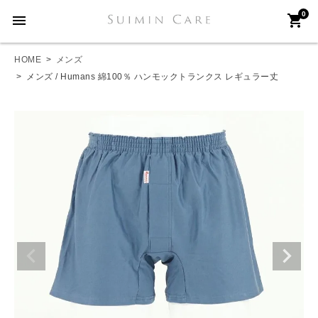
0
menu
shopping_cart
HOME
メンズ
メンズ / Humans 綿100％ ハンモックトランクス レギュラー丈