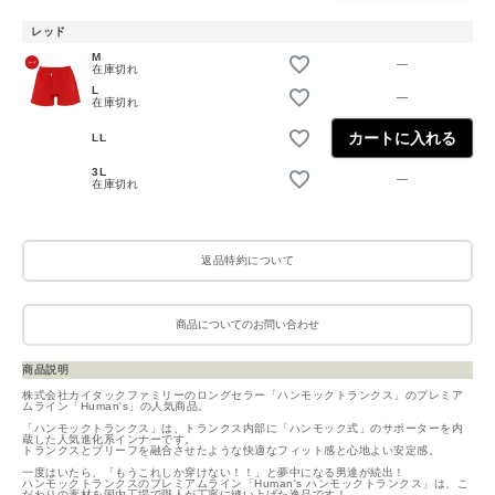
レッド
M
—
在庫切れ
L
—
在庫切れ
カートに入れる
LL
3L
—
在庫切れ
返品特約について
商品についてのお問い合わせ
商品説明
株式会社カイタックファミリーのロングセラー「ハンモックトランクス」のプレミア
ムライン「Human's」の人気商品。
「ハンモックトランクス」は、トランクス内部に「ハンモック式」のサポーターを内
蔵した人気進化系インナーです。
トランクスとブリーフを融合させたような快適なフィット感と心地よい安定感。
一度はいたら、「もうこれしか穿けない！！」と夢中になる男達が続出！
ハンモックトランクスのプレミアムライン「Human's ハンモックトランクス」は、こ
だわりの素材を国内工場で職人が丁寧に縫い上げた逸品です！