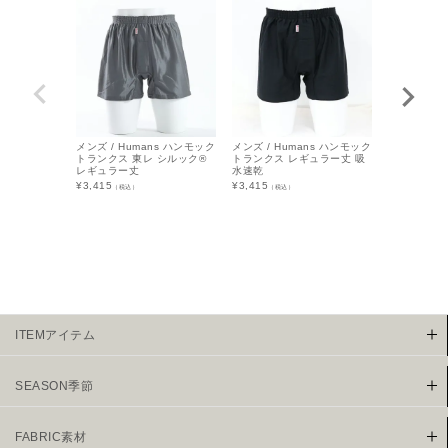
メンズ / Humans ハンモック
メンズ / Humans ハンモック
メンズ / Hu
トランクス 東レ シルック®
トランクス レギュラー丈 吸
ハンモックト
レギュラー丈
水速乾
ラー丈 シル
¥
3,415
¥
3,415
¥
4,290
（税込）
（税込）
（税込
ITEMアイテム
SEASON季節
FABRIC素材