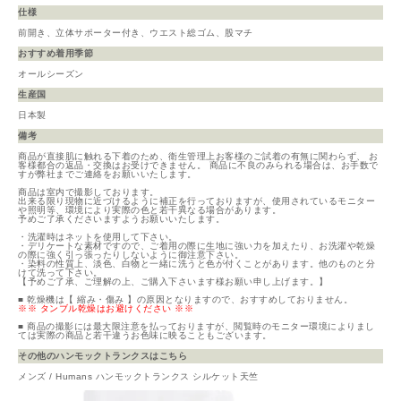
仕様
前開き、立体サポーター付き、ウエスト総ゴム、股マチ
おすすめ着用季節
オールシーズン
生産国
日本製
備考
商品が直接肌に触れる下着のため、衛生管理上お客様のご試着の有無に関わらず、 お
客様都合の返品・交換はお受けできません。 商品に不良のみられる場合は、お手数で
すが弊社までご連絡をお願いいたします。
商品は室内で撮影しております。
出来る限り現物に近づけるように補正を行っておりますが、使用されているモニター
や照明等、環境により実際の色と若干異なる場合があります。
予めご了承くださいますようお願いいたします。
・洗濯時はネットを使用して下さい。
・デリケートな素材ですので、ご着用の際に生地に強い力を加えたり、お洗濯や乾燥
の際に強く引っ張ったりしないように御注意下さい。
・染料の性質上、淡色、白物と一緒に洗うと色が付くことがあります。他のものと分
けて洗って下さい。
【予めご了承、ご理解の上、ご購入下さいます様お願い申し上げます。】
■ 乾燥機は【 縮み・傷み 】の原因となりますので、おすすめしておりません。
※※ タンブル乾燥はお避けください ※※
■ 商品の撮影には最大限注意を払っておりますが、閲覧時のモニター環境によりまし
ては実際の商品と若干違うお色味に映ることもございます。
その他のハンモックトランクスはこちら
メンズ / Humans ハンモックトランクス シルケット天竺