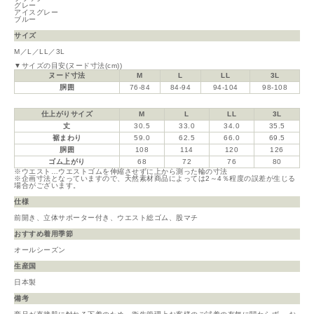
グレー
アイスグレー
ブルー
サイズ
M／L／LL／3L
▼サイズの目安(ヌード寸法(cm))
ヌード寸法
M
L
LL
3L
胴囲
76-84
84-94
94-104
98-108
仕上がりサイズ
M
L
LL
3L
丈
30.5
33.0
34.0
35.5
裾まわり
59.0
62.5
66.0
69.5
胴囲
108
114
120
126
ゴム上がり
68
72
76
80
※ウエスト…ウエストゴムを伸縮させずに上から測った輪の寸法
※企画寸法となっていますので、天然素材商品によっては2～4％程度の誤差が生じる
場合がございます。
仕様
前開き、立体サポーター付き、ウエスト総ゴム、股マチ
おすすめ着用季節
オールシーズン
生産国
日本製
備考