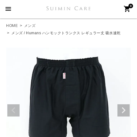
0
menu
shopping_cart
HOME
メンズ
メンズ / Humans ハンモックトランクス レギュラー丈 吸水速乾