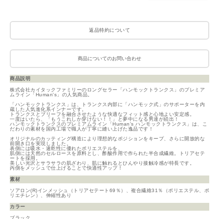
返品特約について
商品についてのお問い合わせ
商品説明
株式会社カイタックファミリーのロングセラー「ハンモックトランクス」のプレミア
ムライン「Human's」の人気商品。
「ハンモックトランクス」は、トランクス内部に「ハンモック式」のサポーターを内
蔵した人気進化系インナーです。
トランクスとブリーフを融合させたような快適なフィット感と心地よい安定感。
一度はいたら、「もうこれしか穿けない！！」と夢中になる男達が続出！
ハンモックトランクスのプレミアムライン「Human's ハンモックトランクス」は、こ
だわりの素材を国内工場で職人が丁寧に縫い上げた逸品です！
オリジナルのカッティング構造により理想的なポジションをキープ、さらに開放的な
前開き口を実現しました。
表側には吸水・速乾性に優れたポリエステルを、
肌側には天然のセルロースを原料とし、酢酸作用で作られた半合成繊維。トリアセテ
ートを採用。
美しい光沢とサラサラの肌ざわり、肌に触れるとひんやり接触冷感が特長です。
内側をメッシュで仕上げることで快適性アップ！
素材
ソアロン(R)インメッシュ（トリアセテート69％）、複合繊維31％（ポリエステル、ポ
リエチレン）、伸縮性あり
カラー
ブラック