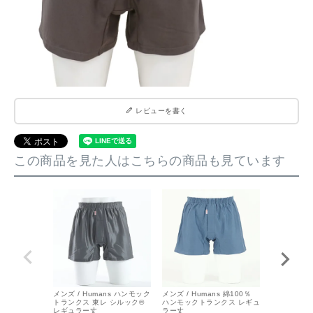
レビューを書く
この商品を見た人はこちらの商品も見ています
メンズ / Humans ハンモック
メンズ / Humans 綿100％
メンズ / Hu
トランクス 東レ シルック®
ハンモックトランクス レギュ
ハンモックト
レギュラー丈
ラー丈
ラー丈 シル