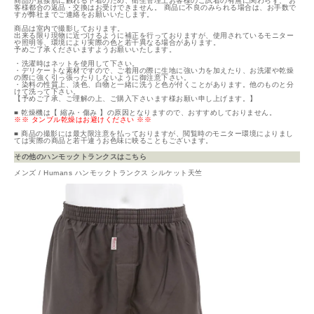
商品が直接肌に触れる下着のため、衛生管理上お客様のご試着の有無に関わらず、 お
客様都合の返品・交換はお受けできません。 商品に不良のみられる場合は、お手数で
すが弊社までご連絡をお願いいたします。
商品は室内で撮影しております。
出来る限り現物に近づけるように補正を行っておりますが、使用されているモニター
や照明等、環境により実際の色と若干異なる場合があります。
予めご了承くださいますようお願いいたします。
・洗濯時はネットを使用して下さい。
・デリケートな素材ですので、ご着用の際に生地に強い力を加えたり、お洗濯や乾燥
の際に強く引っ張ったりしないように御注意下さい。
・染料の性質上、淡色、白物と一緒に洗うと色が付くことがあります。他のものと分
けて洗って下さい。
【予めご了承、ご理解の上、ご購入下さいます様お願い申し上げます。】
■ 乾燥機は【 縮み・傷み 】の原因となりますので、おすすめしておりません。
※※ タンブル乾燥はお避けください ※※
■ 商品の撮影には最大限注意を払っておりますが、閲覧時のモニター環境によりまし
ては実際の商品と若干違うお色味に映ることもございます。
その他のハンモックトランクスはこちら
メンズ / Humans ハンモックトランクス シルケット天竺