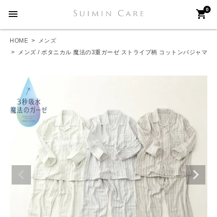
0
menu
shopping_cart
HOME
メンズ
メンズ / ボタニカル 魔法の3重ガーゼ ストライプ柄 コットンパジャマ