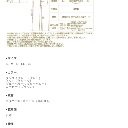
●サイズ
S、M、L、LL、3L
●カラー
タケスミグレー（グレー）
ミント（グリーン）
ブルーベリー（ブルーグレー）
コーヒー（ブラウン）
●素材
ボタニカル3重ガーゼ（綿100％）
●原産国
日本
●仕様