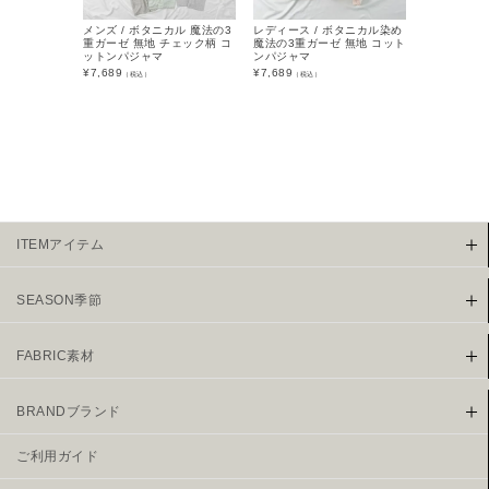
メンズ / ボタニカル 魔法の3
レディース / ボタニカル染め
メンズ / 
重ガーゼ 無地 チェック柄 コ
魔法の3重ガーゼ 無地 コット
ト： ボタニ
ットンパジャマ
ンパジャマ
ーゼ 無地 
¥
7,689
¥
7,689
¥
11,000
（税込）
（税込）
（税
ITEMアイテム
SEASON季節
FABRIC素材
BRANDブランド
ご利用ガイド