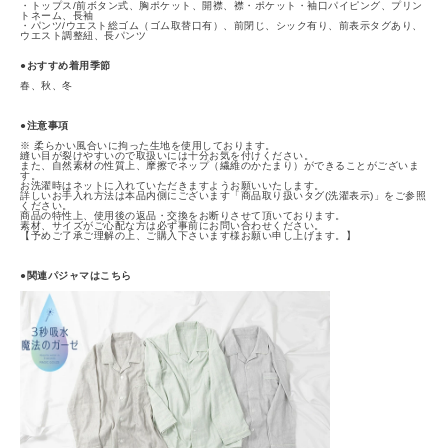
・トップス/前ボタン式、胸ポケット、開襟、襟・ポケット・袖口パイピング、プリン
トネーム、長袖
・パンツ/ウエスト総ゴム（ゴム取替口有）、前閉じ、シック有り、前表示タグあり、
ウエスト調整紐、長パンツ
●おすすめ着用季節
春、秋、冬
●注意事項
※ 柔らかい風合いに拘った生地を使用しております。
縫い目が裂けやすいので取扱いには十分お気を付けください。
また、自然素材の性質上、摩擦でネップ（繊維のかたまり）ができることがございま
す。
お洗濯時はネットに入れていただきますようお願いいたします。
詳しいお手入れ方法は本品内側にございます「商品取り扱いタグ(洗濯表示)」をご参照
ください。
商品の特性上、使用後の返品・交換をお断りさせて頂いております。
素材、サイズがご心配な方は必ず事前にお問い合わせください。
【予めご了承ご理解の上、ご購入下さいます様お願い申し上げます。】
●関連パジャマはこちら