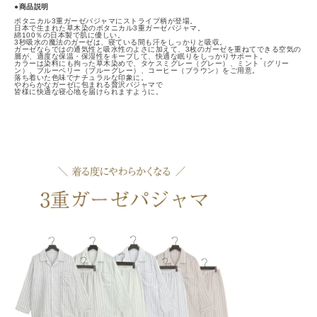
●商品説明
ボタニカル3重ガーゼパジャマにストライプ柄が登場。
日本で生まれた草木染のボタニカル3重ガーゼパジャマ。
綿100％の日本製で肌に優しい。
3秒吸水の魔法のガーゼは、寝ている間も汗をしっかりと吸収。
ガーゼならではの通気性と吸水性のよさに加えて、3枚のガーゼを重ねてできる空気の
層が、適度な保温・保湿性をキープして、快適な眠りをしっかりサポート。
カラーは染料にも拘った草木染めで、タケスミグレー（グレー）、ミント（グリー
ン）、ブルーベリー（ブルーグレー）、コーヒー（ブラウン）をご用意。
落ち着いた色味でナチュラルな印象に。
やわらかなガーゼに包まれる贅沢パジャマで
皆様に快適な寝心地を届けられますように。