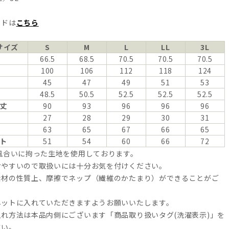
イドは
こちら
サイズ
S
M
L
LL
3L
66.5
68.5
70.5
70.5
70.5
100
106
112
118
124
45
47
49
51
53
48.5
50.5
52.5
52.5
52.5
丈
90
93
96
96
96
27
28
29
30
31
63
65
67
66
65
ト
51
54
60
66
72
風合いに拘った生地を使用しております。
けやすいので取扱いには十分お気を付けください。
素材の性質上、摩擦でネップ（繊維のかたまり）ができることがご
ネットに入れていただきますようお願いいたします。
れ方法は本品内側にございます「商品取り扱いタグ(洗濯表示)」を
さい。