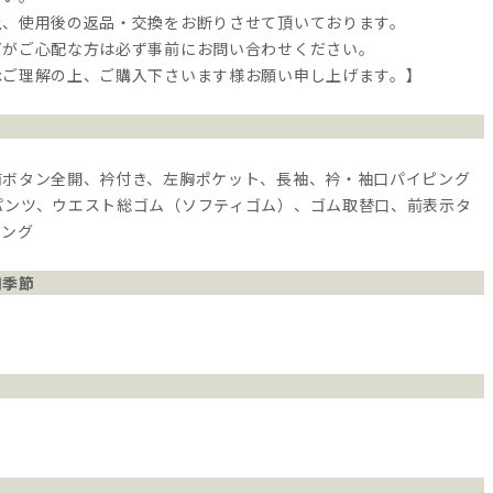
上、使用後の返品・交換をお断りさせて頂いております。
ズがご心配な方は必ず事前にお問い合わせください。
承ご理解の上、ご購入下さいます様お願い申し上げます。】
前ボタン全開、衿付き、左胸ポケット、長袖、衿・袖口パイピング
パンツ、ウエスト総ゴム（ソフティゴム）、ゴム取替口、前表示タ
ピング
用季節