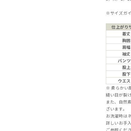
※サイズガ
仕上がり
着丈
胸囲
肩幅
袖丈
パンツ
股上
股下
ウエス
※ 柔らかい
縫い目が裂
また、自然
ざいます。
お洗濯時は
詳しいお手入
ご参照くだ