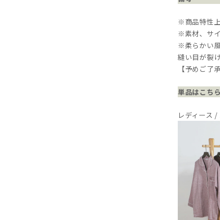
※商品特性
※素材、サ
※柔らかい
縫い目が裂
【予めご了
単品はこち
レディース /