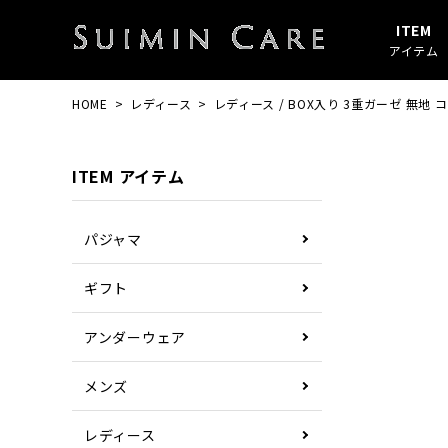
ITEM
アイテム
HOME
レディース
レディース / BOX入り 3重ガーゼ 無地
アイテムすべて
春・秋
綿100%
SUIMIN CARE
パジャマ
夏
ガーゼ
PAJAMA
ITEM アイテム
その他
ぼしケア
その他
パジャマ
ギフト
アンダーウェア
メンズ
レディース