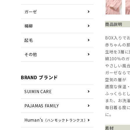
ガーゼ
商品説明
楊柳
BOX入りで
起毛
赤ちゃんの
生地を3層
その他
綿100％の
やさしい風
ガーゼなら
BRAND ブランド
空気の層が
適度な保温
SUIMIN CARE
ふっくらと
また、お洗
PAJAMAS FAMILY
毎日着る度
に。
Human’s
（ハンモックトランクス）
素材