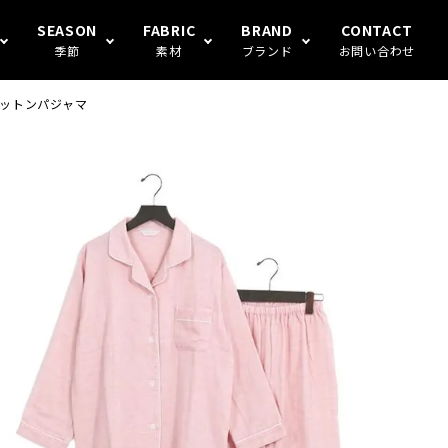
SEASON
FABRIC
BRAND
CONTACT
季節
素材
ブランド
お問い合わせ
 コットンパジャマ
S FAMILY
ギフト
冬
楊柳
Human's（ハンモックトランク