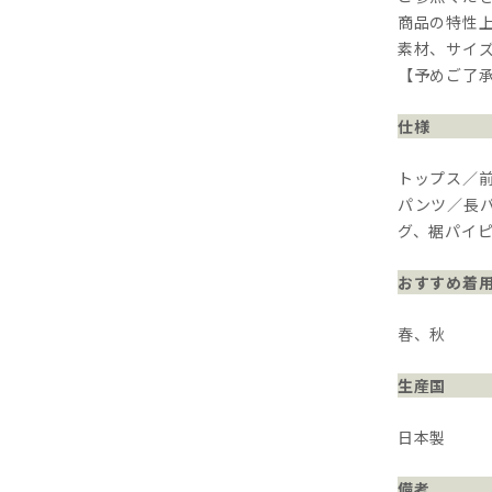
商品の特性
素材、サイ
【予めご了
仕様
トップス／
パンツ／長
グ、裾パイ
おすすめ着
春、秋
生産国
日本製
備考