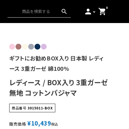
0
person
shopping_cart
search
ス）
アンダーウェア
起毛
日本の匠
ギフトにお勧めBOX入り 日本製 レディ
ース 3重ガーゼ 綿100%
レディース / BOX入り 3重ガーゼ
無地 コットンパジャマ
商品番号
3015011-BOX
¥
10,439
販売価格
税込