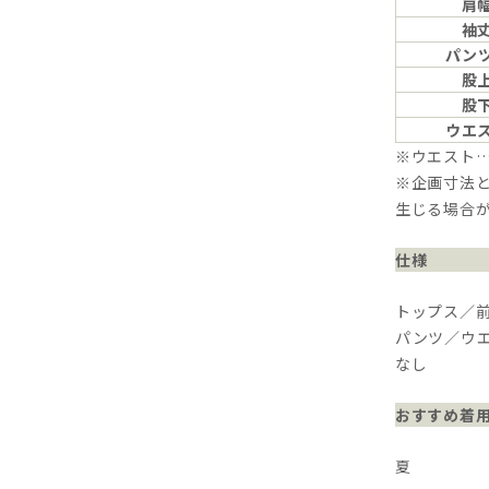
肩
袖
パン
股
股
ウエ
※ウエスト
※企画寸法と
生じる場合
仕様
トップス／
パンツ／ウ
なし
おすすめ着
夏