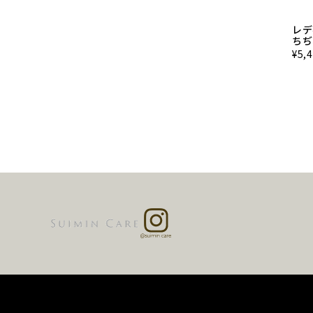
レデ
ちぢ
¥
5,