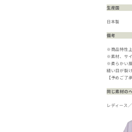
生産国
日本製
備考
※商品特性
※素材、サ
※柔らかい
縫い目が裂
【予めご了
同じ素材の
レディース／