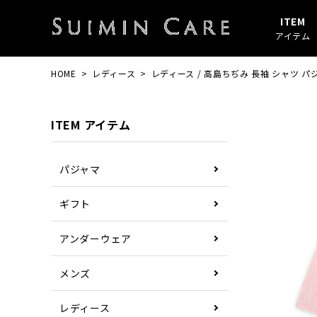
ITEM
アイテム
HOME
レディース
レディース / 高島ちぢみ 長袖 シャツ パ
アイテムすべて
春・秋
綿100%
SUIMIN CARE
パジャマ
夏
ガーゼ
PAJAMA
ITEM アイテム
その他
ぼしケア
その他
パジャマ
ギフト
アンダーウェア
メンズ
レディース