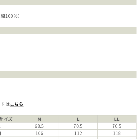
綿100％）
イドは
こちら
サイズ
M
L
LL
丈
68.5
70.5
70.5
囲
106
112
118