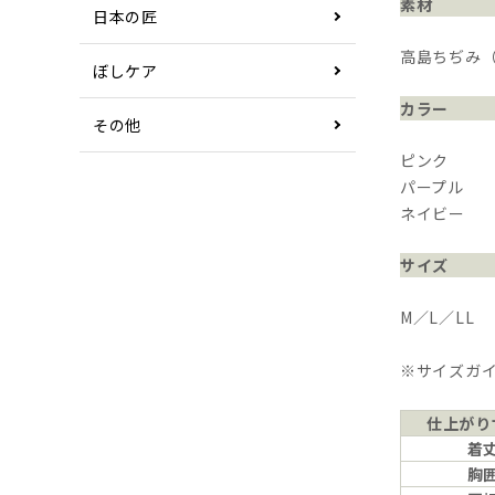
素材
日本の匠
高島ちぢみ（
ぼしケア
カラー
その他
ピンク
パープル
ネイビー
サイズ
M／L／LL
※サイズガ
仕上がり
着
胸