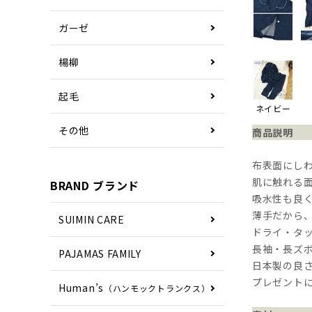
ガーゼ
楊柳
起毛
ネイビー
その他
商品説明
布表面にし
肌に触れる
BRAND ブランド
吸水性も良
薄手だから
SUIMIN CARE
ドライ・タ
長袖・長ズ
PAJAMAS FAMILY
日本製の良
プレゼント
Human’s
（ハンモックトランクス）