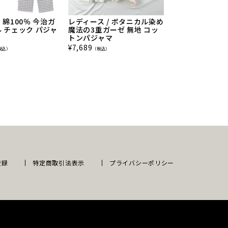
 綿100％ 今治ガ
レディース / ボタニカル染め
レディース / 
 チェック パジャ
魔法の3重ガーゼ 無地 コッ
ふ 無地 コット
トンパジャマ
¥
7,689
（税込）
¥
7,689
税込）
（税込）
登録
特定商取引法表示
プライバシーポリシー