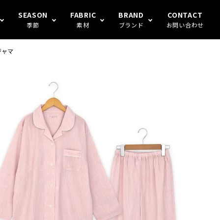
SEASON
FABRIC
BRAND
CONTACT
季節
素材
ブランド
お問い合わせ
ジャマ
S FAMILY
ギフト
冬
楊柳
Human's（ハンモックトランク