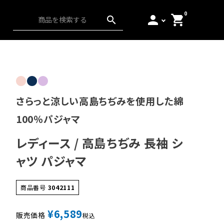
0
person
shopping_cart
search
ス）
アンダーウェア
起毛
日本の匠
さらっと涼しい高島ちぢみを使用した綿
100％パジャマ
レディース / 高島ちぢみ 長袖 シ
ャツ パジャマ
商品番号
3042111
¥
6,589
販売価格
税込