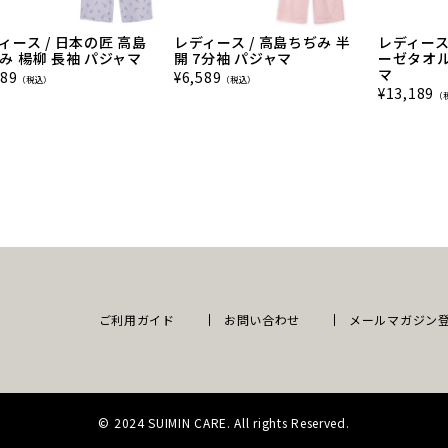
ィース / 日本の匠 高島
レディース / 高島ちぢみ 半
レディース
み 楊柳 長袖 パジャマ
開 7分袖 パジャマ
ーゼタオル
マ
489
¥
6,589
（税込）
（税込）
¥
13,189
（
ご利用ガイド
お問い合わせ
メールマガジン
© 2024 SUIMIN CARE. All rights Reserved.