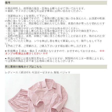
備考
※商品特性上、使用後の返品・交換をお断りさせて頂いております。
※素材、サイズがご心配な方は必ず事前にお問い合わせください。
・洗濯時はネットを使用して下さい。
・デリケートな素材ですので、ご着用の際に生地に強い力を加えたり、お洗濯や乾燥
の際に強く引っ張ったりしないように御注意下さい。
・強く擦られたり、突起物などに触れたりした場合、表面の糸が寄ったり切れたりす
ることがあります。
・縫い目が裂けやすいので取扱いには十分お気を付けください。
・同じ場所が繰り返し擦られると生地が傷みやすくなりますので御注意下さい。
・生なり、淡色の商品は無蛍光洗剤を使用して下さい。
・染料の性質上、淡色、白物と一緒に洗うと色が付くことがあります。他のものと分
けて洗って下さい。
・干していただく際は、シワを伸ばし形を整えて裏返しにして、陰干しをして下さ
い。
【予めご了承、ご理解の上、ご購入下さいます様お願い申し上げます。】
■ 乾燥機は【 縮み・傷み 】の原因となりますので、おすすめしておりません。
※※
タンブル乾燥はお避けください ※※
■ 商品の撮影には最大限注意を払っておりますが、閲覧時のモニター環境によりまし
ては実際の商品と若干違うお色味に映ることもございます。
同じ素材の無地タイプはこちら
レディース / 綿100％ 今治ガーゼタオル 無地 パジャマ