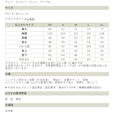
グレー、ネイビー、ピンク、パープル
サイズ
XS／S／M／L／LL
※サイズガイドは
こちら
仕上がりサイズ
XS
S
M
L
LL
着丈
65
67
71
75
77
胸囲
104
104
112
120
128
肩幅
48
48
52
56
60
袖丈
48
50
52
54
54
パンツ丈
90
92
98
104
105
股上
28
28
30
32
33
股下
62
64
68
72
72
ウエスト
54
54
60
66
72
※ウエスト…ウエストゴムを伸縮させずに上から測った輪の寸法
※企画寸法となっていますので、天然素材商品によっては2～4％程度の誤差が生じる
場合がございます。
仕様
トップス／前ボタン全開（打合右前）、襟あり、左胸ポケット、長袖
パンツ／ウエスト総ゴム(ゴム取替口有)、前表示タグあり、前閉じ、長パンツ
■ 今治タオルブランド認定商品：認定番号 第2017-144号（楠橋紋織株式会社）
おすすめ着用季節
春、秋、通年
生産国
日本製