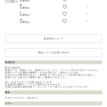
在庫切れ
M
—
在庫切れ
L
—
在庫切れ
LL
—
在庫切れ
返品特約について
商品についてのお問い合わせ
商品説明
驚きの吸水性。
表側ガーゼ、肌側パイル、素材のいいとこどり、コットン100％今治ガーゼタオル。
肌側のパイルは独特の織機でしか生み出せない、短めのパイル地。
今治タオルの吸水性を生かし、表側をガーゼにすることで生地の厚みも心地よく、
寝返りなども妨げない睡眠に適した素材ができました。
XS～LLまでのサイズを取り揃えています。
男女兼用の展開で、ペアでの着用もおすすめです。
空調やお部屋の環境次第で、ロングシーズン着ていただけるアイテムです。
素材
今治ガーゼタオル（綿100％）
カラー