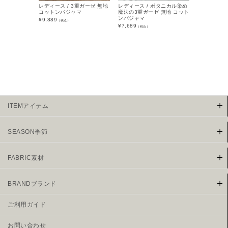
レディース / 3重ガーゼ 無地
レディース / ボタニカル染め
レディース 
コットンパジャマ
魔法の3重ガーゼ 無地 コット
の3重ガーゼ
ンパジャマ
ットンパジ
¥
9,889
（税込）
¥
7,689
¥
7,689
（税込）
（税込
ITEMアイテム
SEASON季節
FABRIC素材
BRANDブランド
ご利用ガイド
お問い合わせ