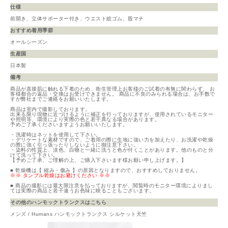
仕様
前開き、立体サポーター付き、ウエスト総ゴム、股マチ
おすすめ着用季節
オールシーズン
生産国
日本製
備考
商品が直接肌に触れる下着のため、衛生管理上お客様のご試着の有無に関わらず、 お
客様都合の返品・交換はお受けできません。 商品に不良のみられる場合は、お手数で
すが弊社までご連絡をお願いいたします。
商品は室内で撮影しております。
出来る限り現物に近づけるように補正を行っておりますが、使用されているモニター
や照明等、環境により実際の色と若干異なる場合があります。
予めご了承くださいますようお願いいたします。
・洗濯時はネットを使用して下さい。
・デリケートな素材ですので、ご着用の際に生地に強い力を加えたり、お洗濯や乾燥
の際に強く引っ張ったりしないように御注意下さい。
・染料の性質上、淡色、白物と一緒に洗うと色が付くことがあります。他のものと分
けて洗って下さい。
【予めご了承、ご理解の上、ご購入下さいます様お願い申し上げます。】
■ 乾燥機は【 縮み・傷み 】の原因となりますので、おすすめしておりません。
※※ タンブル乾燥はお避けください ※※
■ 商品の撮影には最大限注意を払っておりますが、閲覧時のモニター環境によりまし
ては実際の商品と若干違うお色味に映ることもございます。
その他のハンモックトランクスはこちら
メンズ / Humans ハンモックトランクス シルケット天竺