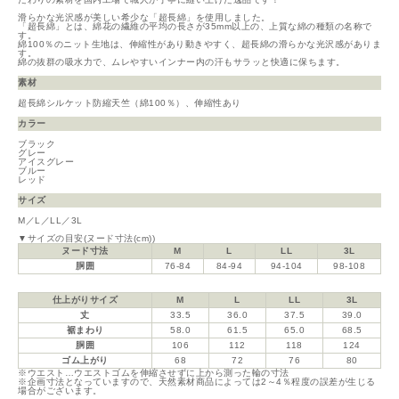
滑らかな光沢感が美しい希少な「超長綿」を使用しました。
「超長綿」とは、綿花の繊維の平均の長さが35mm以上の、上質な綿の種類の名称で
す。
綿100％のニット生地は、伸縮性があり動きやすく、超長綿の滑らかな光沢感がありま
す。
綿の抜群の吸水力で、ムレやすいインナー内の汗もサラッと快適に保ちます。
素材
超長綿シルケット防縮天竺（綿100％）、伸縮性あり
カラー
ブラック
グレー
アイスグレー
ブルー
レッド
サイズ
M／L／LL／3L
▼サイズの目安(ヌード寸法(cm))
ヌード寸法
M
L
LL
3L
胴囲
76-84
84-94
94-104
98-108
仕上がりサイズ
M
L
LL
3L
丈
33.5
36.0
37.5
39.0
裾まわり
58.0
61.5
65.0
68.5
胴囲
106
112
118
124
ゴム上がり
68
72
76
80
※ウエスト…ウエストゴムを伸縮させずに上から測った輪の寸法
※企画寸法となっていますので、天然素材商品によっては2～4％程度の誤差が生じる
場合がございます。