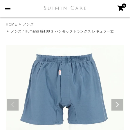
0
menu
shopping_cart
HOME
メンズ
メンズ / Humans 綿100％ ハンモックトランクス レギュラー丈