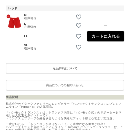
レッド
M
—
在庫切れ
L
—
在庫切れ
カートに入れる
LL
3L
—
在庫切れ
返品特約について
商品についてのお問い合わせ
商品説明
株式会社カイタックファミリーのロングセラー「ハンモックトランクス」のプレミア
ムライン「Human's」の人気商品。
「ハンモックトランクス」は、トランクス内部に「ハンモック式」のサポーターを内
蔵した人気進化系インナーです。
トランクスとブリーフを融合させたような快適なフィット感と心地よい安定感。
一度はいたら、「もうこれしか穿けない！！」と夢中になる男達が続出！
ハンモックトランクスのプレミアムライン「Human's ハンモックトランクス」は、こ
だわりの素材を国内工場で職人が丁寧に縫い上げた逸品です！