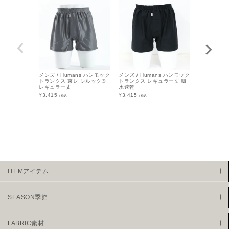
メンズ / Humans ハンモック
メンズ / Humans ハンモック
メンズ / Hu
トランクス 東レ シルック®
トランクス レギュラー丈 吸
ハンモックト
レギュラー丈
水速乾
ラー丈 シル
¥
3,415
¥
3,415
¥
4,290
（税込）
（税込）
（税込
ITEMアイテム
SEASON季節
FABRIC素材