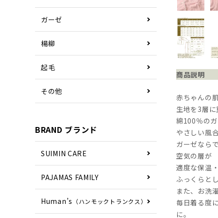
ガーゼ
楊柳
起毛
商品説明
その他
赤ちゃんの
生地を3層
綿100％の
BRAND ブランド
やさしい風
ガーゼなら
SUIMIN CARE
空気の層が
適度な保温
PAJAMAS FAMILY
ふっくらと
また、お洗
Human’s
（ハンモックトランクス）
毎日着る度
に。