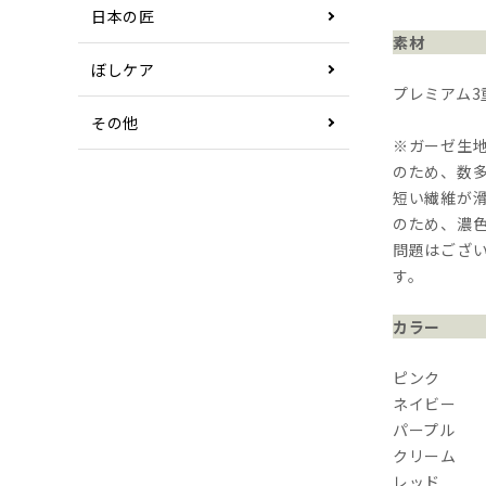
日本の匠
素材
ぼしケア
プレミアム3
その他
※ガーゼ生地
のため、数
短い繊維が
のため、濃
問題はござ
す。
カラー
ピンク
ネイビー
パープル
クリーム
レッド