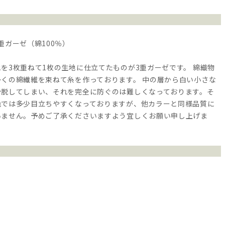
重ガーゼ（綿100％）
を3枚重ねて1枚の生地に仕立てたものが3重ガーゼです。 綿織物
多くの綿繊維を束ねて糸を作っております。 中の層から白い小さな
滑脱してしまい、それを完全に防ぐのは難しくなっております。そ
色では多少目立ちやすくなっておりますが、他カラーと同様品質に
いません。予めご了承くださいますよう宜しくお願い申し上げま