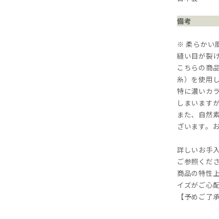
備考
※ 柔らかい
縫い目が裂
こちらの商
糸）を使用
特に濃いカ
しまいます
また、自然
ざいます。
詳しいお手入
ご参照くだ
商品の特性
イズがご心
【予めご了