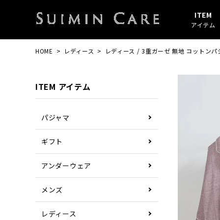
ITEM
アイテム
HOME
レディース
レディース / 3重ガーゼ 無地 コットンパ
アイテムすべて
春・秋
綿100%
SUIMIN CARE
パジャマ
夏
ガーゼ
PAJAMA
ITEM アイテム
その他
ぼしケア
その他
パジャマ
ギフト
アンダーウェア
メンズ
レディース