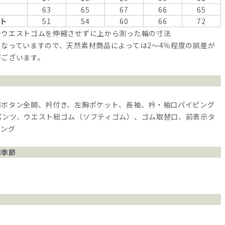
63
65
67
66
65
ト
51
54
60
66
72
…ウエストゴムを伸縮させずに上から測った輪の寸法
なっていますので、天然素材商品によっては2～4％程度の誤差が
がございます。
前ボタン全開、衿付き、左胸ポケット、長袖、衿・袖口パイピング
パンツ、ウエスト総ゴム（ソフティゴム）、ゴム取替口、前表示タ
ピング
用季節