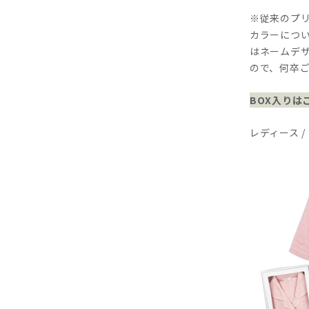
※従来のプ
カラーにつ
はネームデ
ので、何卒
BOX入りは
レディース /