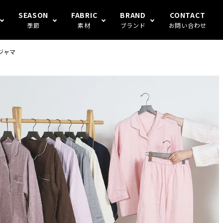
SEASON
FABRIC
BRAND
CONTACT
季節
素材
ブランド
お問い合わせ
ジャマ
S FAMILY
ギフト
冬
楊柳
Human's（ハンモックトランク