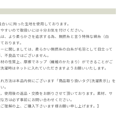
風合いに拘った生地を使用しております。
けやすいので取扱いには十分お気を付けください。
品は、より柔らかさを追求する為、無撚糸と言う特殊な綿糸（白
しております。
ラーに関しましては、柔らかい無撚糸の白糸が毛羽として目立って
が、不良品ではございません。
素材の性質上、摩擦でネップ（繊維のかたまり）ができることがご
お洗濯時はネットに入れていただきますようお願いいたします。
れ方法は本品内側にございます「商品取り扱いタグ(洗濯表示)」を
さい。
上、使用後の返品・交換をお断りさせて頂いております。素材、サ
配な方は必ず事前にお問い合わせください。
承ご理解の上、ご購入下さいます様お願い申し上げます。】