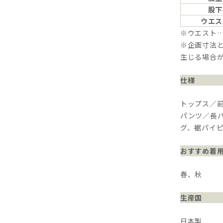
股下
ウエス
※ウエスト
※企画寸法と
生じる場合
仕様
トップス／
パンツ／長
グ、裾パイ
おすすめ着
春、秋
生産国
日本製