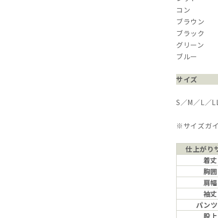
コン
ブラウン
ブラック
グリーン
ブルー
サイズ
S／M／L／L
※サイズガ
仕上がり
着丈
胸囲
肩幅
袖丈
パンツ
股上