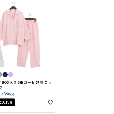
/ BOX入り 3重ガーゼ 無地 コッ
マ
0,439
税込
に入れる