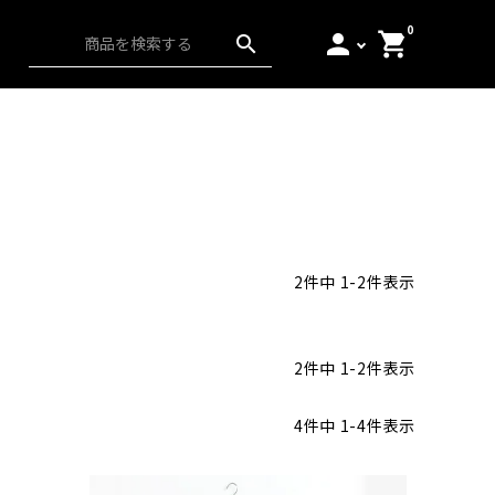
0
person
shopping_cart
search
ス）
アンダーウェア
起毛
日本の匠
2
件中
1
-
2
件表示
2
件中
1
-
2
件表示
4
件中
1
-
4
件表示