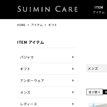
ITEM
アイテム
HOME
アイテム
ギフト
アイテムすべて
春・秋
綿100%
SUIMIN CARE
パジャマ
夏
ガーゼ
PAJAMA
ITEM アイテム
その他
ぼしケア
その他
パジャマ
メンズ
ギフト
アンダーウェア
並び替え
メンズ
レディース