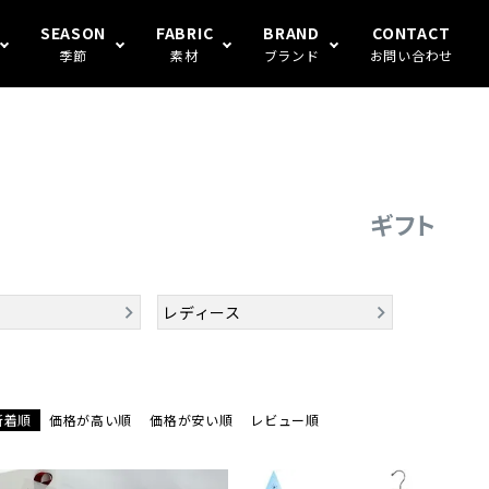
SEASON
FABRIC
BRAND
CONTACT
季節
素材
ブランド
お問い合わせ
S FAMILY
ギフト
冬
楊柳
Human's（ハンモックトランク
ギフト
レディース
新着順
価格が高い順
価格が安い順
レビュー順