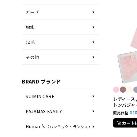
ガーゼ
楊柳
起毛
その他
BRAND ブランド
SUIMIN CARE
レディース 
トンパジャ
PAJAMAS FAMILY
¥
1
販売価格
カート
Human’s
（ハンモックトランクス）