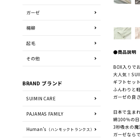
ガーゼ
楊柳
起毛
●商品説明
その他
BOX入りで
大人気！SU
ギフトセッ
BRAND ブランド
ふんわりと軽
ガーゼの良
SUIMIN CARE
日本で生ま
PAJAMAS FAMILY
綿100％の
3秒吸水の
Human’s
（ハンモックトランクス）
ガーゼなら