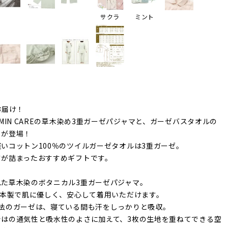
サクラ
ミント
お届け！
IMIN CAREの草木染め3重ガーゼパジャマと、ガーゼバスタオルの
トが登場！
いコットン100％のツイルガーゼタオルは3重ガーゼ。
さが詰まったおすすめギフトです。
れた草木染のボタニカル3重ガーゼパジャマ。
日本製で肌に優しく、安心して着用いただけます。
魔法のガーゼは、寝ている間も汗をしっかりと吸収。
ではの通気性と吸水性のよさに加えて、3枚の生地を重ねてできる空