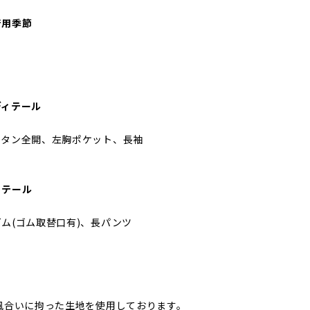
着用季節
ディテール
ボタン全開、左胸ポケット、長袖
ィテール
ム(ゴム取替口有)、長パンツ
風合いに拘った生地を使用しております。