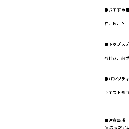
●おすすめ
春、秋、冬
●トップス
衿付き、前
●パンツデ
ウエスト総ゴ
●注意事項
※ 柔らかい