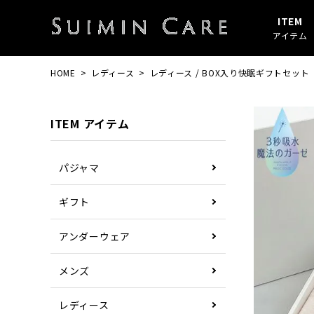
ITEM
アイテム
HOME
レディース
レディース / BOX入り快眠ギフトセット
アイテムすべて
春・秋
綿100%
SUIMIN CARE
パジャマ
夏
ガーゼ
PAJAMA
ITEM アイテム
その他
ぼしケア
その他
パジャマ
ギフト
アンダーウェア
メンズ
レディース