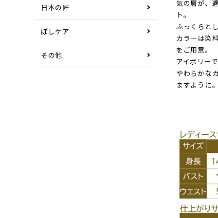
気の層が、
日本の匠
ト。
ふっくらと
ぼしケア
カラーは染
をご用意。
その他
アイボリー
やわらかな
ますように