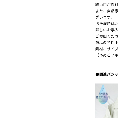
縫い目が裂
また、自然
ざいます。
お洗濯時は
詳しいお手入
ご参照くだ
商品の特性
素材、サイ
【予めご了
●関連パジ