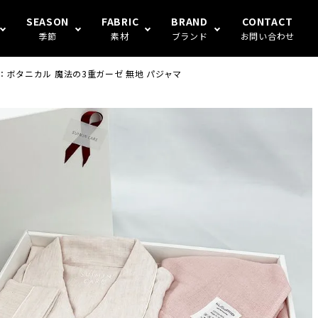
SEASON
FABRIC
BRAND
CONTACT
季節
素材
ブランド
お問い合わせ
 ：ボタニカル 魔法の3重ガーゼ 無地 パジャマ
S FAMILY
ギフト
冬
楊柳
Human's（ハンモックトランク