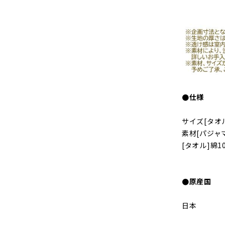
●仕様
サイズ[タオル
素材[パジャ
[タオル]綿1
●原産国
日本