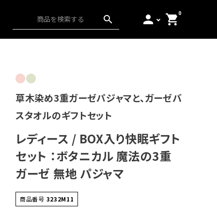
0
person
shopping_cart
search
ス）
アンダーウェア
起毛
日本の匠
草木染め3重ガーゼパジャマと、ガーゼバ
スタオルのギフトセット
レディース / BOX入り快眠ギフト
セット ：ボタニカル 魔法の3重
ガーゼ 無地 パジャマ
商品番号
3232M11