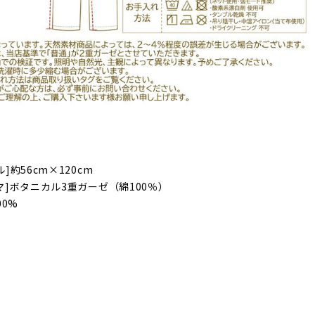
]約56cm×120cm
マ]ボタニカル3重ガーゼ（綿100％）
00%