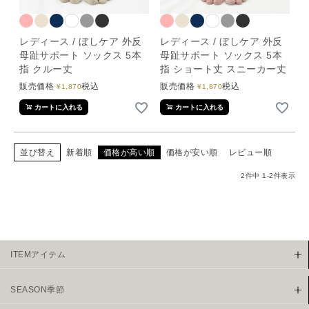
レディース / ぼしケア 外反
レディース / ぼしケア 外反
母趾サポート ソックス 5本
母趾サポート ソックス 5本
指 クルー丈
指 ショート丈 スニーカー丈
販売価格
税込
販売価格
税込
¥
1,870
¥
1,870
カートに入れる
カートに入れる
並び替え
新着順
価格が高い順
価格が安い順
レビュー順
2
件中
1
-
2
件表示
ITEMアイテム
SEASON季節