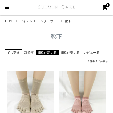
0
menu
shopping_cart
HOME
アイテム
アンダーウェア
靴下
靴下
並び替え
新着順
価格が高い順
価格が安い順
レビュー順
2
件中
1
-
2
件表示