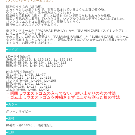
♪メンズパジャマ・ルームウェア♪
日本のイイもの「綿毛布」
ふっくらとした肌ざわりで、毛布に包まれているような上質の着心地。
やさしいぬくもりが、体を包み込んでくれます。
綿100％で肌触りも良く、首もとは襟をボタンで閉じられるあったか仕様。
幅広い年代の方に着用していただける、シンプルで上品なデザインに仕上げました。
パンツはウエストゴム仕様なので、着脱もらくらく。
贈り物にもオススメのアイテムです。
※ブランドネームが「PAJAMAS FAMILY」から「SUIMIN CARE（スイミンケア）」
にリニューアルいたします。
それに伴い、10月の入荷分より「PAJAMAS FAMILY」と「SUIMIN CARE」のネーム
タグが混在することになりますが、 製品に変わりはございませんのでご容赦いただき
ますよう、お願い申し上げます。
■サイズ
(ヌード寸法(cm))
身長/M=165-175、L=175-185、LL=175-185
胸囲/M=88-96、L=96-104、LL=104-112
胴囲/M=76-84、L=84-94、LL=92-100
(仕上がり寸法(cm))
着丈/M=71、L=75、LL=77
胸囲/M=112、L=120、LL=128
パンツ丈/M=98、L=104、LL=105
股下/M=67、L=71、LL=71
胴囲/M=106、L=114、LL=122
ゴム上/M=60、L=66、LL=72
・胴囲…ウエストゴムの入ってない、縫い上がりの布の寸法
・ゴム上…ウエストゴムを伸縮させずに上から測った輪の寸法
■カラー
グレー、ネイビー
■素材
綿毛布（綿100％）、伸縮性なし
■仕様