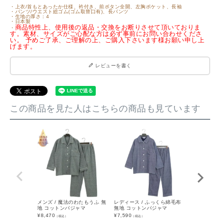
・上衣/首もとあったか仕様、衿付き、前ボタン全開、左胸ポケット、長袖
・パンツ/ウエスト総ゴム(ゴム取替口有)、長パンツ
・生地の厚さ：4
・日本製
商品特性上、使用後の返品・交換をお断りさせて頂いておりま
・
す。素材、サイズがご心配な方は必ず事前にお問い合わせくださ
い。 予めご了承、ご理解の上、ご購入下さいます様お願い申し上
げます。
レビューを書く
この商品を見た人はこちらの商品も見ています
メンズ / 魔法のわたもうふ 無
レディース / ふっくら綿毛布
メンズ / ボ
地 コットンパジャマ
無地 コットンパジャマ
重ガーゼ ス
トンパジャ
¥
8,470
¥
7,590
（税込）
（税込）