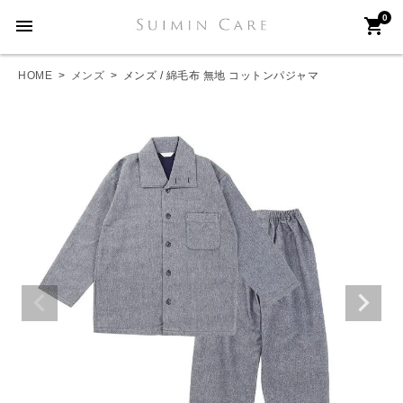
0
menu
shopping_cart
HOME
メンズ
メンズ / 綿毛布 無地 コットンパジャマ