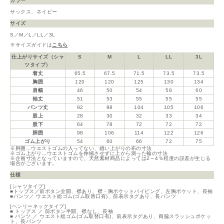
カラー
サックス、ネイビー
サイズ
S／M／L／LL／3L
※サイズガイドは
こちら
仕上がりサイズ（シャ
S
M
L
LL
3L
ツタイプ）
着丈
65.5
67.5
71.5
73.5
73.5
胸囲
120
120
125
130
134
肩幅
46
50
54
58
60
袖丈
51
53
55
55
55
パンツ丈
92
98
104
105
106
股上
28
30
32
33
34
股下
64
78
72
72
72
胴囲
98
106
114
122
126
ゴム上がり
54
60
66
72
75
※胴囲…ウエストゴムの入ってない、縫い上がりの布の寸法
※ゴム上がり…ウエストゴムを伸縮させずに上から測った輪の寸法
※企画寸法となっていますので、天然素材商品によっては2～4％程度の誤差が生じる
場合がございます。
仕様
[シャツタイプ]
■トップス／前ボタン全開、襟あり、襟・胸ポケットパイピング、左胸ポケット、長袖
■パンツ／ ウエスト総ゴム(ゴム取替口有)、前表示タグあり、長パンツ
[ヘンリーネックタイプ]
■ トップス ／ 前ボタン半開、襟なし、長袖
■ パンツ ／ ウエスト総ゴム(ゴム取替口有)、前表示タグあり、両脇スラッシュポケッ
ト、長パンツ