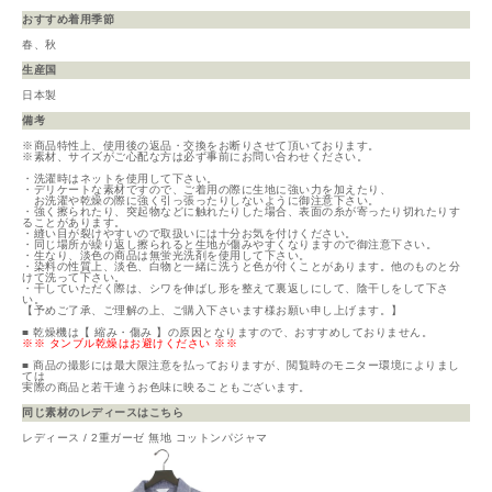
おすすめ着用季節
春、秋
生産国
日本製
備考
※商品特性上、使用後の返品・交換をお断りさせて頂いております。
※素材、サイズがご心配な方は必ず事前にお問い合わせください。
・洗濯時はネットを使用して下さい。
・デリケートな素材ですので、ご着用の際に生地に強い力を加えたり、
お洗濯や乾燥の際に強く引っ張ったりしないように御注意下さい。
・強く擦られたり、突起物などに触れたりした場合、表面の糸が寄ったり切れたりす
ることがあります。
・縫い目が裂けやすいので取扱いには十分お気を付けください。
・同じ場所が繰り返し擦られると生地が傷みやすくなりますので御注意下さい。
・生なり、淡色の商品は無蛍光洗剤を使用して下さい。
・染料の性質上、淡色、白物と一緒に洗うと色が付くことがあります。他のものと分
けて洗って下さい。
・干していただく際は、シワを伸ばし形を整えて裏返しにして、陰干しをして下さ
い。
【予めご了承、ご理解の上、ご購入下さいます様お願い申し上げます。】
■ 乾燥機は【 縮み・傷み 】の原因となりますので、おすすめしておりません。
※※ タンブル乾燥はお避けください ※※
■ 商品の撮影には最大限注意を払っておりますが、閲覧時のモニター環境によりまし
ては
実際の商品と若干違うお色味に映ることもございます。
同じ素材のレディースはこちら
レディース / 2重ガーゼ 無地 コットンパジャマ