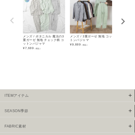
メンズ / ボタニカル 魔法の3
メンズ / 3重ガーゼ 無地 コッ
メンズ / 楊
重ガーゼ 無地 チェック柄 コ
トンパジャマ
パジャマ
ットンパジャマ
¥
9,889
¥
6,589
（税込）
（税込
¥
7,689
（税込）
ITEMアイテム
SEASON季節
FABRIC素材