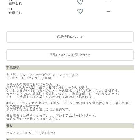
—
在庫切れ
3L
—
在庫切れ
返品特約について
商品についてのお問い合わせ
商品説明
大人気、プレミアムガーゼパジャマシリーズより、
「2重ガーゼパジャマ」が登場。
赤ちゃんの肌着でおなじみのガーゼ。
綿100％のガーゼは、寝ている間も汗をしっかりと吸収。
やさしい風合いはもちろんのこと、その吸水性はどの素材にもない素材です。
ガーゼならではの通気性と吸水性のよさが、快適な眠りをしっかりサポート。
また、お洗濯するほど柔らかさが増して心地よい肌ざわりに。
3重ガーゼパジャマに比べて、2重ガーゼパジャマは軽量で通気性が高く、暑い気候下
での快適さが特徴です。
環境や季節に合わせて選ぶことが重要です。
毎日着る度に好きになっていく、プレミアムガーゼパジャマ。
快適な寝心地を届けられますように。
素材
プレミアム2重ガーゼ（綿100％）