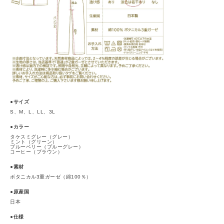
●サイズ
S、M、L、LL、3L
●カラー
タケスミグレー（グレー）
ミント（グリーン）
ブルーベリー（ブルーグレー）
コーヒー（ブラウン）
●素材
ボタニカル3重ガーゼ（綿100％）
●原産国
日本
●仕様