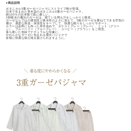
●商品説明
ボタニカル3重ガーゼパジャマにストライプ柄が登場。
日本で生まれた草木染のボタニカル3重ガーゼパジャマ。
綿100％の日本製で肌に優しい。
3秒吸水の魔法のガーゼは、寝ている間も汗をしっかりと吸収。
ガーゼならではの通気性と吸水性のよさに加えて、3枚のガーゼを重ねてできる空気の
層が、適度な保温・保湿性をキープして、快適な眠りをしっかりサポート。
カラーは染料にも拘った草木染めで、タケスミグレー（グレー）、ミント（グリー
ン）、ブルーベリー（ブルーグレー）、コーヒー（ブラウン）をご用意。
落ち着いた色味でナチュラルな印象に。
やわらかなガーゼに包まれる贅沢パジャマで
皆様に快適な寝心地を届けられますように。