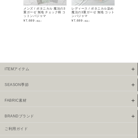
メンズ / ボタニカル 魔法の3
レディース / ボタニカル染め
メンズ / 2
重ガーゼ 無地 チェック柄 コ
魔法の3重ガーゼ 無地 コット
トンパジャ
ットンパジャマ
ンパジャマ
¥
7,139
（税込
¥
7,689
¥
7,689
（税込）
（税込）
ITEMアイテム
SEASON季節
FABRIC素材
BRANDブランド
ご利用ガイド