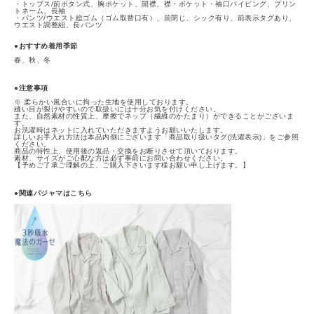
・トップス/前ボタン式、胸ポケット、開襟、襟・ポケット・袖口パイピング、プリン
トネーム、長袖
・パンツ/ウエスト総ゴム（ゴム取替口有）、前閉じ、シック有り、前表示タグあり、
ウエスト調整紐、長パンツ
●おすすめ着用季節
春、秋、冬
●注意事項
※ 柔らかい風合いに拘った生地を使用しております。
縫い目が裂けやすいので取扱いには十分お気を付けください。
また、自然素材の性質上、摩擦でネップ（繊維のかたまり）ができることがございま
す。
お洗濯時はネットに入れていただきますようお願いいたします。
詳しいお手入れ方法は本品内側にございます「商品取り扱いタグ(洗濯表示)」をご参照
ください。
商品の特性上、使用後の返品・交換をお断りさせて頂いております。
素材、サイズがご心配な方は必ず事前にお問い合わせください。
【予めご了承ご理解の上、ご購入下さいます様お願い申し上げます。】
●関連パジャマはこちら