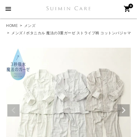
0
menu
shopping_cart
HOME
メンズ
メンズ / ボタニカル 魔法の3重ガーゼ ストライプ柄 コットンパジャマ