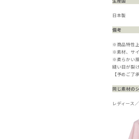
生産国
日本製
備考
※商品特性
※素材、サ
※柔らかい
縫い目が裂
【予めご了
同じ素材の
レディース／