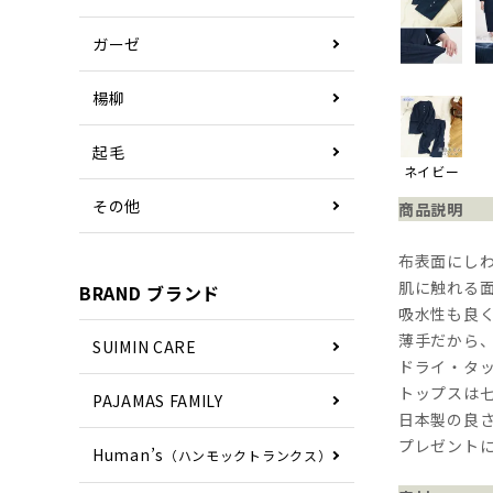
ガーゼ
楊柳
起毛
ネイビー
その他
商品説明
布表面にし
肌に触れる
BRAND ブランド
吸水性も良
薄手だから
SUIMIN CARE
ドライ・タ
トップスは
PAJAMAS FAMILY
日本製の良
プレゼント
Human’s
（ハンモックトランクス）