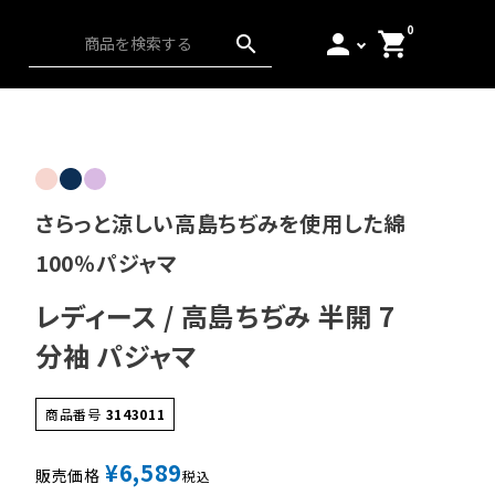
0
person
shopping_cart
search
ス）
アンダーウェア
起毛
日本の匠
さらっと涼しい高島ちぢみを使用した綿
100％パジャマ
レディース / 高島ちぢみ 半開 7
分袖 パジャマ
商品番号
3143011
¥
6,589
販売価格
税込