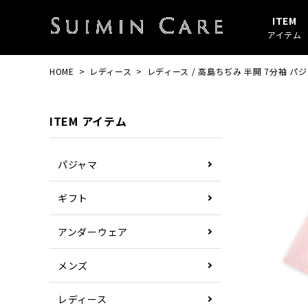
ITEM
アイテム
HOME
レディース
レディース / 高島ちぢみ 半開 7分袖 パ
アイテムすべて
春・秋
綿100%
SUIMIN CARE
パジャマ
夏
ガーゼ
PAJAMA
ITEM アイテム
その他
ぼしケア
その他
パジャマ
ギフト
アンダーウェア
メンズ
レディース