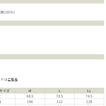
綿100％）
イドは
こちら
サイズ
M
L
LL
丈
68.5
70.5
74.5
囲
106
112
128