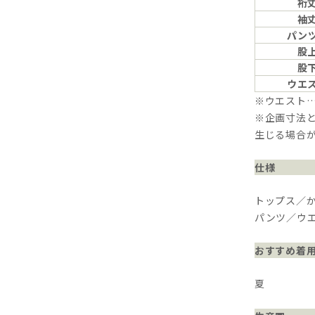
裄
袖
パン
股
股
ウエ
※ウエスト
※企画寸法と
生じる場合
仕様
トップス／
パンツ／ウエ
おすすめ着
夏