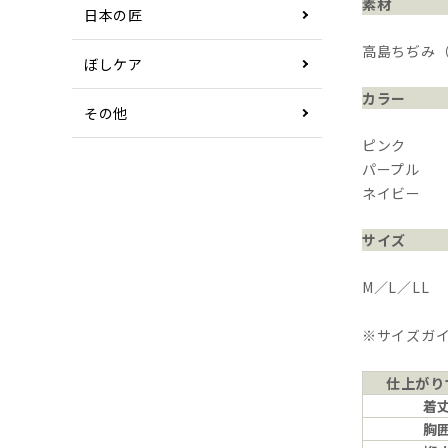
素材
日本の匠
高島ちぢみ（
ぼしケア
カラー
その他
ピンク
パープル
ネイビー
サイズ
M／L／LL
※サイズガ
仕上がり
着
胸