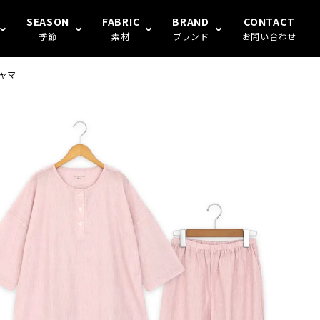
SEASON
FABRIC
BRAND
CONTACT
季節
素材
ブランド
お問い合わせ
ジャマ
S FAMILY
ギフト
冬
楊柳
Human's（ハンモックトランク