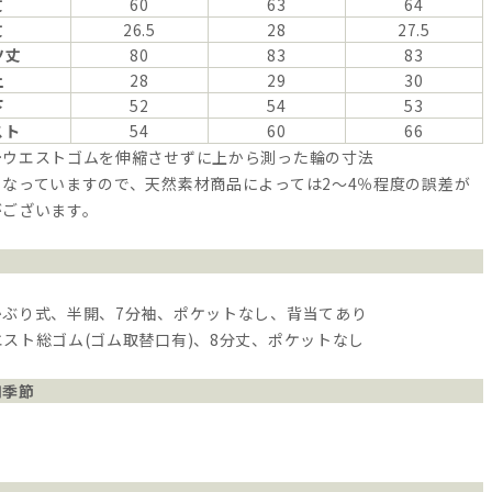
丈
60
63
64
丈
26.5
28
27.5
ツ丈
80
83
83
上
28
29
30
下
52
54
53
スト
54
60
66
…ウエストゴムを伸縮させずに上から測った輪の寸法
なっていますので、天然素材商品によっては2～4％程度の誤差が
がございます。
かぶり式、半開、7分袖、ポケットなし、背当てあり
スト総ゴム(ゴム取替口有)、8分丈、ポケットなし
用季節