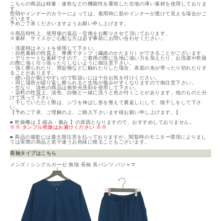
こちらの商品は軽量・速乾などの機能性を重視した生地の薄い素材を使用しておりま
す。
照明やインナーのカラーによっては、着用時に肌やインナーが透けて見える場合がご
ざいます。
予めご了承くださいますようお願い申し上げます。
※商品特性上、使用後の返品・交換をお断りさせて頂いております。
※素材、サイズがご心配な方は必ず事前にお問い合わせください。
・洗濯時はネットを使用して下さい。
・自然素材の性質上、摩擦でネップ（繊維のかたまり）ができることがございます。
・デリケートな素材ですので、ご着用の際に生地に強い力を加えたり、お洗濯や乾燥
の際に強く引っ張ったりしないように御注意下さい。
・強く擦られたり、突起物などに触れたりした場合、表面の糸が寄ったり切れたりす
ることがあります。
・縫い目が裂けやすいので取扱いには十分お気を付けください。
・同じ場所が繰り返し擦られると生地が傷みやすくなりますので御注意下さい。
・生なり、淡色の商品は無蛍光洗剤を使用して下さい。
・染料の性質上、淡色、白物と一緒に洗うと色が付くことがあります。他のものと分
けて洗って下さい。
・干していただく際は、シワを伸ばし形を整えて裏返しにして、陰干しをして下さ
い。
【予めご了承、ご理解の上、ご購入下さいます様お願い申し上げます。】
■ 乾燥機は【 縮み・傷み 】の原因となりますので、おすすめしておりません。
※※ タンブル乾燥はお避けください ※※
■ 商品の撮影には最大限注意を払っておりますが、閲覧時のモニター環境によりまし
ては実際の商品と若干違うお色味に映ることもございます。
長袖タイプはこちら
メンズ / シングルガーゼ 無地 長袖 長パンツ パジャマ