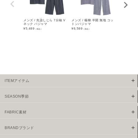
メンズ / 先染しじら 7分袖 V
メンズ / 楊柳 半開 無地 コッ
メンズ / 
ネック パジャマ
トンパジャマ
地 コットン
¥
5,489
¥
6,589
¥
8,470
（税込）
（税込）
（税込
ITEMアイテム
SEASON季節
FABRIC素材
BRANDブランド