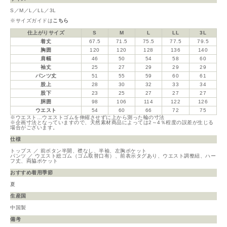
S／M／L／LL／3L
※サイズガイドは
こちら
仕上がりサイズ
S
M
L
LL
3L
着丈
67.5
71.5
75.5
77.5
79.5
胸囲
120
120
128
136
140
肩幅
46
50
54
58
60
袖丈
25
27
29
29
29
パンツ丈
51
55
59
60
61
股上
28
30
32
33
34
股下
23
25
27
27
27
胴囲
98
106
114
122
126
ウエスト
54
60
66
72
75
※ウエスト…ウエストゴムを伸縮させずに上から測った輪の寸法
※企画寸法となっていますので、天然素材商品によっては2～4％程度の誤差が生じる
場合がございます。
仕様
トップス ／ 前ボタン半開、襟なし、半袖、左胸ポケット
パンツ ／ ウエスト総ゴム（ゴム取替口有）、前表示タグあり、ウエスト調整紐、ハー
フ丈、両脇ポケット
おすすめ着用季節
夏
生産国
中国製
備考