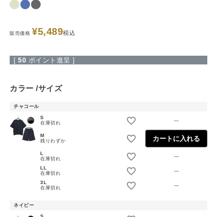
¥
5,489
税込
販売価格
[
50
ポイント進呈 ]
カラー
サイズ
チャコール
S
—
在庫切れ
M
カートに入れる
残りわずか
L
—
在庫切れ
LL
—
在庫切れ
3L
—
在庫切れ
ネイビー
S