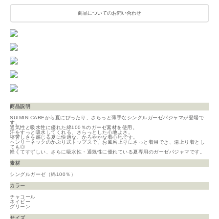
商品についてのお問い合わせ
商品説明
SUIMIN CAREから夏にぴったり、さらっと薄手なシングルガーゼパジャマが登場で
す。
通気性と吸水性に優れた綿100％のガーゼ素材を使用。
汗をすっと吸水してくれる、さらっとした心地よさ。
寝苦しさを感じる夏に快適な、かろやかな着心地です。
ヘンリーネックのかぶり式トップスで、お風呂上りにさっと着用でき、湯上り着とし
ても◎
軽くてすずしい、さらに吸水性・通気性に優れている夏専用のガーゼパジャマです。
素材
シングルガーゼ（綿100％）
カラー
チャコール
ネイビー
グリーン
サイズ