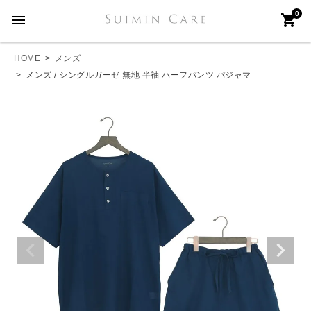
0
menu
shopping_cart
HOME
メンズ
メンズ / シングルガーゼ 無地 半袖 ハーフパンツ パジャマ