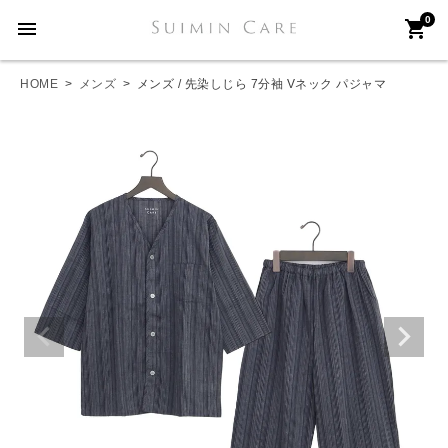
0
menu
shopping_cart
HOME
メンズ
メンズ / 先染しじら 7分袖 Vネック パジャマ