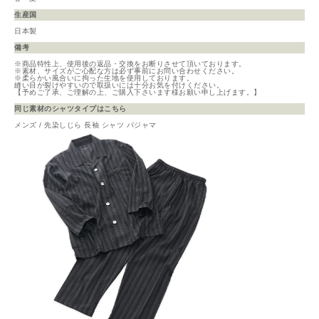
生産国
日本製
備考
※商品特性上、使用後の返品・交換をお断りさせて頂いております。
※素材、サイズがご心配な方は必ず事前にお問い合わせください。
※柔らかい風合いに拘った生地を使用しております。
縫い目が裂けやすいので取扱いには十分お気を付けください。
【予めご了承、ご理解の上、ご購入下さいます様お願い申し上げます。】
同じ素材のシャツタイプはこちら
メンズ / 先染しじら 長袖 シャツ パジャマ