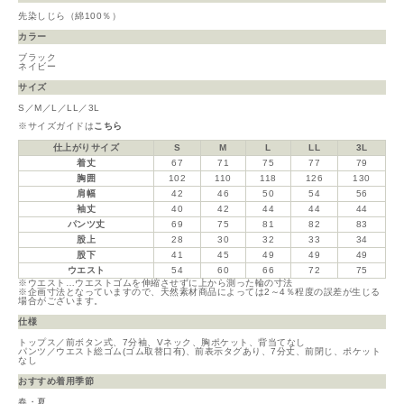
先染しじら（綿100％）
カラー
ブラック
ネイビー
サイズ
S／M／L／LL／3L
※サイズガイドは
こちら
仕上がりサイズ
S
M
L
LL
3L
着丈
67
71
75
77
79
胸囲
102
110
118
126
130
肩幅
42
46
50
54
56
袖丈
40
42
44
44
44
パンツ丈
69
75
81
82
83
股上
28
30
32
33
34
股下
41
45
49
49
49
ウエスト
54
60
66
72
75
※ウエスト…ウエストゴムを伸縮させずに上から測った輪の寸法
※企画寸法となっていますので、天然素材商品によっては2～4％程度の誤差が生じる
場合がございます。
仕様
トップス／前ボタン式、7分袖、Vネック、胸ポケット、背当てなし
パンツ／ウエスト総ゴム(ゴム取替口有)、前表示タグあり、7分丈、前閉じ、ポケット
なし
おすすめ着用季節
春・夏