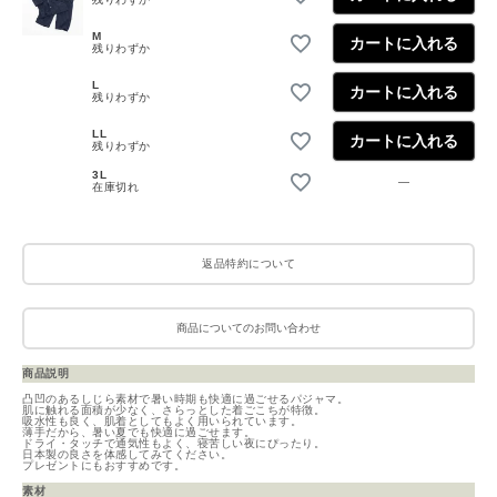
M
カートに入れる
残りわずか
L
カートに入れる
残りわずか
LL
カートに入れる
残りわずか
3L
—
在庫切れ
返品特約について
商品についてのお問い合わせ
商品説明
凸凹のあるしじら素材で暑い時期も快適に過ごせるパジャマ。
肌に触れる面積が少なく、さらっとした着ごこちが特徴。
吸水性も良く、肌着としてもよく用いられています。
薄手だから、暑い夏でも快適に過ごせます。
ドライ・タッチで通気性もよく、寝苦しい夜にぴったり。
日本製の良さを体感してみてください。
プレゼントにもおすすめです。
素材