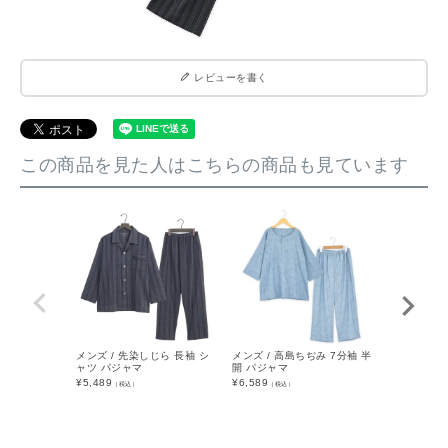
レビューを書く
この商品を見た人はこちらの商品も見ています
メンズ / 先染しじら 長袖 シ
メンズ / 高島ちぢみ 7分袖 半
メンズ / 
ャツ パジャマ
開 パジャマ
半袖 ハーフ
¥
5,489
¥
6,589
¥
5,489
（税込）
（税込）
（税込