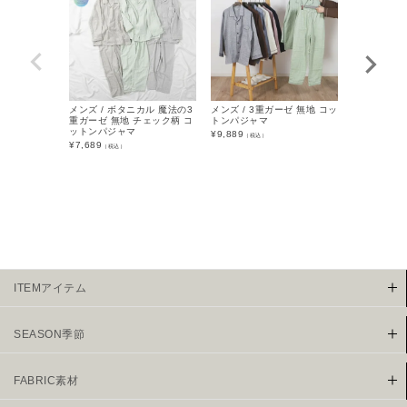
メンズ / ボタニカル 魔法の3
メンズ / 3重ガーゼ 無地 コッ
メンズ / 楊
重ガーゼ 無地 チェック柄 コ
トンパジャマ
パジャマ
ットンパジャマ
¥
9,889
¥
6,589
（税込）
（税込
¥
7,689
（税込）
ITEMアイテム
SEASON季節
FABRIC素材