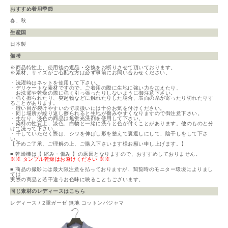
おすすめ着用季節
春、秋
生産国
日本製
備考
※商品特性上、使用後の返品・交換をお断りさせて頂いております。
※素材、サイズがご心配な方は必ず事前にお問い合わせください。
・洗濯時はネットを使用して下さい。
・デリケートな素材ですので、ご着用の際に生地に強い力を加えたり、
お洗濯や乾燥の際に強く引っ張ったりしないように御注意下さい。
・強く擦られたり、突起物などに触れたりした場合、表面の糸が寄ったり切れたりす
ることがあります。
・縫い目が裂けやすいので取扱いには十分お気を付けください。
・同じ場所が繰り返し擦られると生地が傷みやすくなりますので御注意下さい。
・生なり、淡色の商品は無蛍光洗剤を使用して下さい。
・染料の性質上、淡色、白物と一緒に洗うと色が付くことがあります。他のものと分
けて洗って下さい。
・干していただく際は、シワを伸ばし形を整えて裏返しにして、陰干しをして下さ
い。
【予めご了承、ご理解の上、ご購入下さいます様お願い申し上げます。】
■ 乾燥機は【 縮み・傷み 】の原因となりますので、おすすめしておりません。
※※ タンブル乾燥はお避けください ※※
■ 商品の撮影には最大限注意を払っておりますが、閲覧時のモニター環境によりまし
ては
実際の商品と若干違うお色味に映ることもございます。
同じ素材のレディースはこちら
レディース / 2重ガーゼ 無地 コットンパジャマ