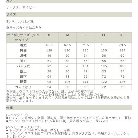
カラー
サックス、ネイビー
サイズ
S／M／L／LL／3L
※サイズガイドは
こちら
仕上がりサイズ（シャ
S
M
L
LL
3L
ツタイプ）
着丈
65.5
67.5
71.5
73.5
73.5
胸囲
120
120
125
130
134
肩幅
46
50
54
58
60
袖丈
51
53
55
55
55
パンツ丈
92
98
104
105
106
股上
28
30
32
33
34
股下
64
78
72
72
72
胴囲
98
106
114
122
126
ゴム上がり
54
60
66
72
75
※胴囲…ウエストゴムの入ってない、縫い上がりの布の寸法
※ゴム上がり…ウエストゴムを伸縮させずに上から測った輪の寸法
※企画寸法となっていますので、天然素材商品によっては2～4％程度の誤差が生じる
場合がございます。
仕様
[シャツタイプ]
■トップス／前ボタン全開、襟あり、襟・胸ポケットパイピング、左胸ポケット、長袖
■パンツ／ ウエスト総ゴム(ゴム取替口有)、前表示タグあり、長パンツ
[ヘンリーネックタイプ]
■ トップス ／ 前ボタン半開、襟なし、長袖
■ パンツ ／ ウエスト総ゴム(ゴム取替口有)、前表示タグあり、両脇スラッシュポケッ
ト、長パンツ