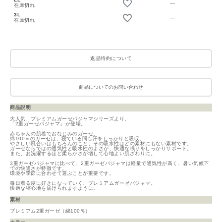
—
在庫切れ
3L
—
在庫切れ
返品特約について
商品についてのお問い合わせ
商品説明
大人気、プレミアムガーゼパジャマシリーズより、
「2重ガーゼパジャマ」が登場。
赤ちゃんの肌着でおなじみのガーゼ。
綿100％のガーゼは、寝ている間も汗をしっかりと吸収。
やさしい風合いはもちろんのこと、その吸水性はどの素材にもない素材です。
ガーゼならではの通気性と吸水性のよさが、快適な眠りをしっかりサポート。
また、お洗濯するほど柔らかさが増して心地よい肌ざわりに。
3重ガーゼパジャマに比べて、2重ガーゼパジャマは軽量で通気性が高く、暑い気候下
での快適さが特徴です。
環境や季節に合わせて選ぶことが重要です。
毎日着る度に好きになっていく、プレミアムガーゼパジャマ。
快適な寝心地を届けられますように。
素材
プレミアム2重ガーゼ（綿100％）