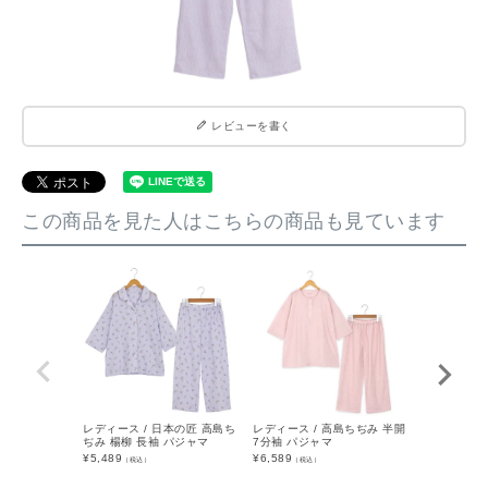
レビューを書く
この商品を見た人はこちらの商品も見ています
レディース / 日本の匠 高島ち
レディース / 高島ちぢみ 半開
レディース 
ぢみ 楊柳 長袖 パジャマ
7分袖 パジャマ
ーゼタオル 
マ
¥
5,489
¥
6,589
（税込）
（税込）
¥
13,189
（税