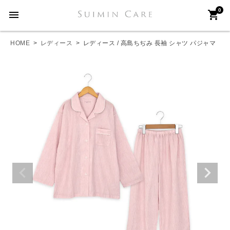
0
menu
shopping_cart
HOME
レディース
レディース / 高島ちぢみ 長袖 シャツ パジャマ