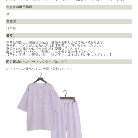
おすすめ着用季節
夏
生産国
日本製
備考
※商品特性上、使用後の返品・交換をお断りさせて頂いております。
※素材、サイズがご心配な方は必ず事前にお問い合わせください。
※柔らかい風合いに拘った生地を使用しております。
縫い目が裂けやすいので取扱いには十分お気を付けください。
【予めご了承、ご理解の上、ご購入下さいます様お願い申し上げます。】
同じ素材のヘンリーネックタイプはこちら
レディース／高島ちぢみ 半開 7分袖 パジャマ