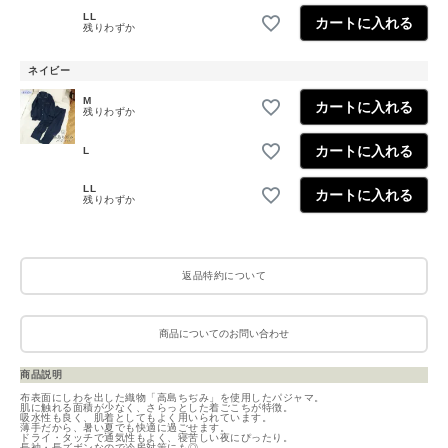
LL
カートに入れる
残りわずか
ネイビー
M
カートに入れる
残りわずか
カートに入れる
L
LL
カートに入れる
残りわずか
返品特約について
商品についてのお問い合わせ
商品説明
布表面にしわを出した織物「高島ちぢみ」を使用したパジャマ。
肌に触れる面積が少なく、さらっとした着ごこちが特徴。
吸水性も良く、肌着としてもよく用いられています。
薄手だから、暑い夏でも快適に過ごせます。
ドライ・タッチで通気性もよく、寝苦しい夜にぴったり。
長袖・長ズボンなので冷房対策にも◎