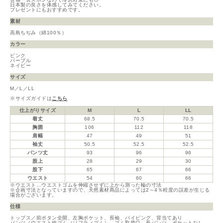
日本製の良さを体感してみてください。
プレゼントにもおすすめです。
素材
高島ちぢみ（綿100％）
カラー
ピンク
パープル
ネイビー
サイズ
M／L／LL
※サイズガイドは
こちら
仕上がりサイズ
M
L
LL
着丈
68.5
70.5
70.5
胸囲
106
112
118
肩幅
47
49
51
袖丈
50.5
52.5
52.5
パンツ丈
93
96
96
股上
28
29
30
股下
65
67
66
ウエスト
54
60
66
※ウエスト…ウエストゴムを伸縮させずに上から測った輪の寸法
※企画寸法となっていますので、天然素材商品によっては2～4％程度の誤差が生じる
場合がございます。
仕様
トップス／前ボタン全開、左胸ポケット、長袖、パイピング、背当てあり
パンツ／ウエスト総ゴム（ソフティゴム）、ゴム取替口、長パンツ、ポケットなし