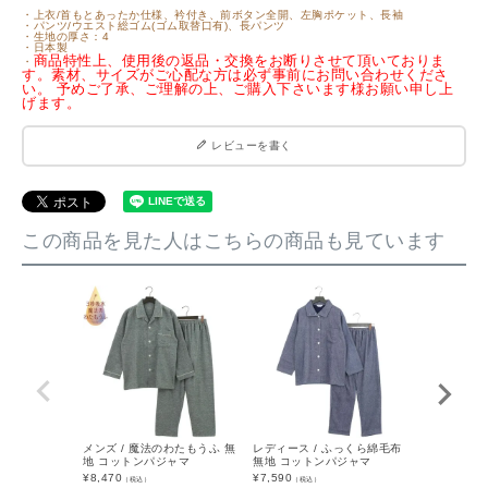
・上衣/首もとあったか仕様、衿付き、前ボタン全開、左胸ポケット、長袖
・パンツ/ウエスト総ゴム(ゴム取替口有)、長パンツ
・生地の厚さ：4
・日本製
商品特性上、使用後の返品・交換をお断りさせて頂いておりま
・
す。素材、サイズがご心配な方は必ず事前にお問い合わせくださ
い。 予めご了承、ご理解の上、ご購入下さいます様お願い申し上
げます。
レビューを書く
この商品を見た人はこちらの商品も見ています
メンズ / 魔法のわたもうふ 無
レディース / ふっくら綿毛布
メンズ / ボ
地 コットンパジャマ
無地 コットンパジャマ
重ガーゼ ス
トンパジャ
¥
8,470
¥
7,590
（税込）
（税込）