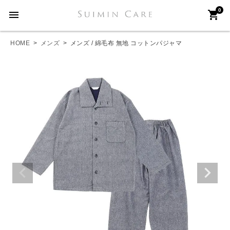
0
menu
shopping_cart
HOME
メンズ
メンズ / 綿毛布 無地 コットンパジャマ