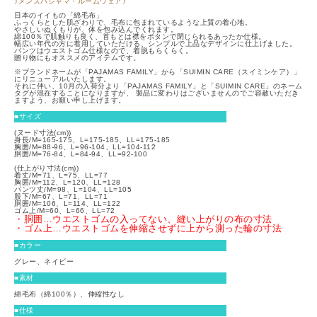
♪メンズパジャマ・ルームウェア♪
日本のイイもの「綿毛布」
ふっくらとした肌ざわりで、毛布に包まれているような上質の着心地。
やさしいぬくもりが、体を包み込んでくれます。
綿100％で肌触りも良く、首もとは襟をボタンで閉じられるあったか仕様。
幅広い年代の方に着用していただける、シンプルで上品なデザインに仕上げました。
パンツはウエストゴム仕様なので、着脱もらくらく。
贈り物にもオススメのアイテムです。
※ブランドネームが「PAJAMAS FAMILY」から「SUIMIN CARE（スイミンケア）」
にリニューアルいたします。
それに伴い、10月の入荷分より「PAJAMAS FAMILY」と「SUIMIN CARE」のネーム
タグが混在することになりますが、 製品に変わりはございませんのでご容赦いただき
ますよう、お願い申し上げます。
■サイズ
(ヌード寸法(cm))
身長/M=165-175、L=175-185、LL=175-185
胸囲/M=88-96、L=96-104、LL=104-112
胴囲/M=76-84、L=84-94、LL=92-100
(仕上がり寸法(cm))
着丈/M=71、L=75、LL=77
胸囲/M=112、L=120、LL=128
パンツ丈/M=98、L=104、LL=105
股下/M=67、L=71、LL=71
胴囲/M=106、L=114、LL=122
ゴム上/M=60、L=66、LL=72
・胴囲…ウエストゴムの入ってない、縫い上がりの布の寸法
・ゴム上…ウエストゴムを伸縮させずに上から測った輪の寸法
■カラー
グレー、ネイビー
■素材
綿毛布（綿100％）、伸縮性なし
■仕様