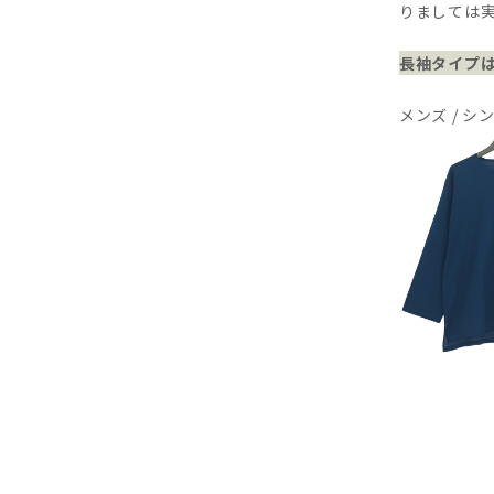
りましては
長袖タイプ
メンズ / シ