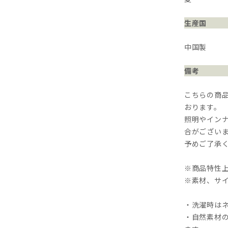
生産国
中国製
備考
こちらの商
おります。
照明やイン
合がござい
予めご了承
※商品特性
※素材、サ
・洗濯時は
・自然素材