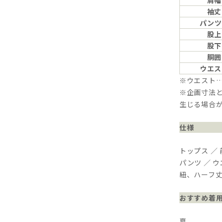
肩幅
袖丈
パンツ
股上
股下
胴囲
ウエス
※ウエスト
※企画寸法と
生じる場合
仕様
トップス ／
パンツ ／ 
紐、ハーフ
おすすめ着
夏