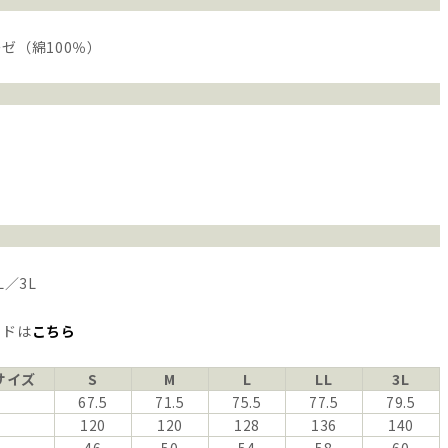
ゼ（綿100％）
L／3L
イドは
こちら
サイズ
S
M
L
LL
3L
67.5
71.5
75.5
77.5
79.5
120
120
128
136
140