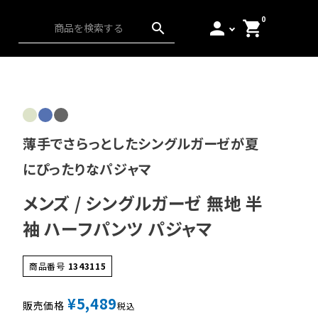
0
person
shopping_cart
search
ス）
アンダーウェア
起毛
日本の匠
薄手でさらっとしたシングルガーゼが夏
にぴったりなパジャマ
メンズ / シングルガーゼ 無地 半
袖 ハーフパンツ パジャマ
商品番号
1343115
¥
5,489
販売価格
税込