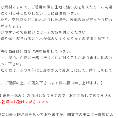
トな素材ですので、ご着用の際に生地に強い力を加えたり、お洗濯
に強く引っ張ったりしないように御注意下さい。
れたり、突起物などに触れたりした場合、表面の糸が寄ったり切れ
とがあります。
裂けやすいので取扱いには十分お気を付けください。
が繰り返し擦られると生地が傷みやすくなりますので御注意下さ
淡色の商品は無蛍光洗剤を使用して下さい。
質上、淡色、白物と一緒に洗うと色が付くことがあります。他のも
洗って下さい。
ただく際は、シワを伸ばし形を整えて裏返しにして、陰干しをして
承、ご理解の上、ご購入下さいます様お願い申し上げます。】
【 縮み・傷み 】の原因となりますので、おすすめしておりません。
ル乾燥はお避けください ※※
撮影には最大限注意を払っておりますが、閲覧時のモニター環境によ