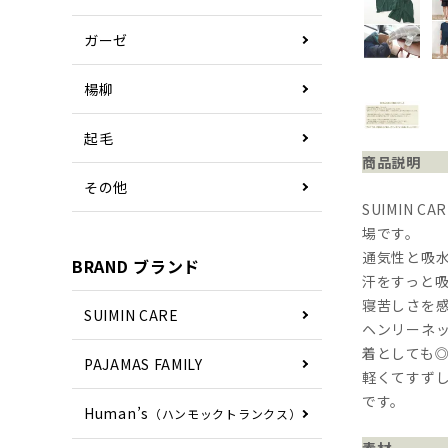
ガーゼ
楊柳
起毛
商品説明
その他
SUIMIN
場です。
通気性と吸水
BRAND ブランド
汗をすっと
寝苦しさを
SUIMIN CARE
ヘンリーネ
着としても
PAJAMAS FAMILY
軽くてすず
です。
Human’s
（ハンモックトランクス）