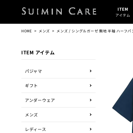
ITEM
アイテム
HOME
メンズ
メンズ / シングルガーゼ 無地 半袖 ハーフパ
アイテムすべて
春・秋
綿100%
SUIMIN CARE
パジャマ
夏
ガーゼ
PAJAMA
ITEM アイテム
その他
ぼしケア
その他
パジャマ
ギフト
アンダーウェア
メンズ
レディース