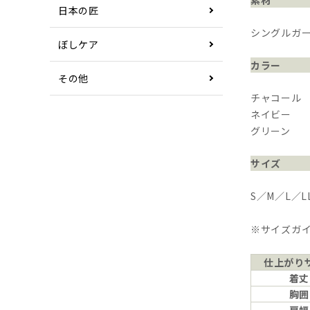
素材
日本の匠
シングルガー
ぼしケア
カラー
その他
チャコール
ネイビー
グリーン
サイズ
S／M／L／L
※サイズガ
仕上がり
着丈
胸囲