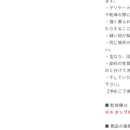
ます。
・デリケー
や乾燥の際
・強く擦ら
たりするこ
・縫い目が
・同じ場所
い。
・生なり、
・染料の性
のと分けて
・干してい
下さい。
【予めご了
■ 乾燥機は
※※ タンブ
■ 商品の