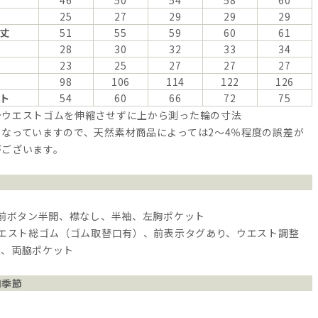
46
50
54
58
60
25
27
29
29
29
丈
51
55
59
60
61
28
30
32
33
34
23
25
27
27
27
98
106
114
122
126
ト
54
60
66
72
75
…ウエストゴムを伸縮させずに上から測った輪の寸法
なっていますので、天然素材商品によっては2～4％程度の誤差が
がございます。
 前ボタン半開、襟なし、半袖、左胸ポケット
ウエスト総ゴム（ゴム取替口有）、前表示タグあり、ウエスト調整
丈、両脇ポケット
用季節