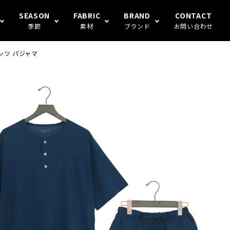
SEASON
FABRIC
BRAND
CONTACT
季節
素材
ブランド
お問い合わせ
ンツ パジャマ
S FAMILY
ギフト
冬
楊柳
Human's（ハンモックトランク