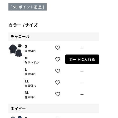
[
50
ポイント進呈 ]
カラー
サイズ
チャコール
S
—
在庫切れ
M
カートに入れる
残りわずか
L
—
在庫切れ
LL
—
在庫切れ
3L
—
在庫切れ
ネイビー